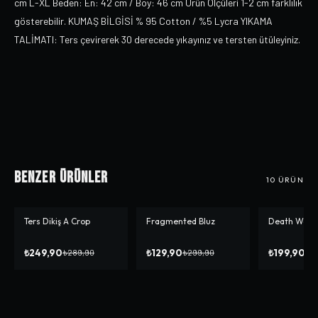
cm L-XL Beden: En: 42 cm / Boy: 46 cm Ürün Ölçüleri 1-2 cm farklılık
gösterebilir. KUMAŞ BİLGİSİ % 95 Cotton / %5 Lycra YIKAMA
TALİMATI: Ters çevirerek 30 derecede yıkayınız ve tersten ütüleyiniz.
Benzer Ürünler
10
ÜRÜN
Ters Dikiş A Crop
Fragmented Bluz
Death We Do
-%
14
-%
57
-%
50
₺249,90
₺129,90
₺199,90
₺289,90
₺299,90
₺3