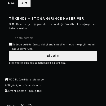
L-XL
S-M
TÜKENDI — STOĞA GIRINCE HABER VER
S-M / Beyaz
seçeneği şu anda mevcut değil. Email bırak, stoğa girince
haber verelim.
Sadece bu ürünün stok bilgilendirmesi için iletişime geçilmesini
kabul ediyorum.
BILDIR
Bilgilendirme dışında pazarlama için kullanılmaz.
🚚
1500 TL üzeri ücretsiz kargo
↩
14 gün içinde ücretsiz iade
🔒
Güvenli ödeme — SSL şifreli
PAYLAŞ: