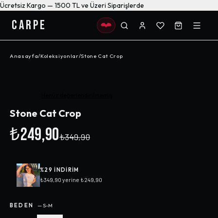
Ücretsiz Kargo — 1500 TL ve Üzeri Siparişlerde
CARPE
Anasayfa
/
Koleksiyonlar
/
Stone Cat Crop
-%
29
Henüz değerlendirilmemiş
Stone Cat Crop
₺249,90
₺349,90
%
29
INDIRIM
₺349,90
yerine
₺249,90
BEDEN
—
S-M