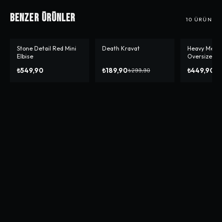
Benzer Ürünler
10
ÜRÜN
Stone Detail Red Mini
Death Kravat
Heavy Meow
-%
37
-%
10
Elbise
Oversize T-s
₺549,90
₺189,90
₺449,90
₺299,90
₺4