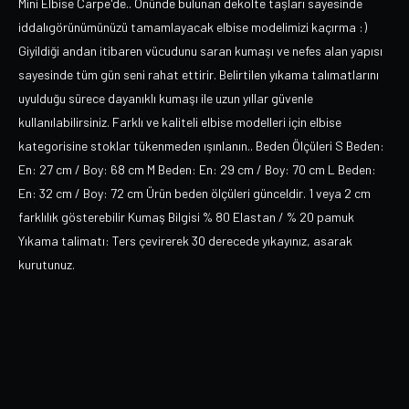
Mini Elbise Carpe'de.. Önünde bulunan dekolte taşları sayesinde
iddalıgörünümünüzü tamamlayacak elbise modelimizi kaçırma :)
Giyildiği andan itibaren vücudunu saran kumaşı ve nefes alan yapısı
sayesinde tüm gün seni rahat ettirir. Belirtilen yıkama talımatlarını
uyulduğu sürece dayanıklı kumaşı ile uzun yıllar güvenle
kullanılabilirsiniz. Farklı ve kaliteli elbise modelleri için elbise
kategorisine stoklar tükenmeden ışınlanın.. Beden Ölçüleri S Beden:
En: 27 cm / Boy: 68 cm M Beden: En: 29 cm / Boy: 70 cm L Beden:
En: 32 cm / Boy: 72 cm Ürün beden ölçüleri günceldir. 1 veya 2 cm
farklılık gösterebilir Kumaş Bilgisi % 80 Elastan / % 20 pamuk
Yıkama talimatı: Ters çevirerek 30 derecede yıkayınız, asarak
kurutunuz.