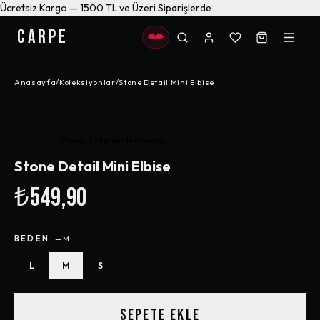
Ücretsiz Kargo — 1500 TL ve Üzeri Siparişlerde
CARPE
Anasayfa
/
Koleksiyonlar
/
Stone Detail Mini Elbise
Henüz değerlendirilmemiş
Stone Detail Mini Elbise
₺549,90
BEDEN
—
M
L
M
S
SEPETE EKLE