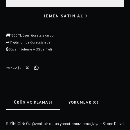
HEMEN SATIN AL
🚚
1500 TL üzeri ücretsiz kargo
↩
14 gün içinde ücretsiz iade
🔒
Güvenli ödeme — SSL şifreli
PAYLAŞ:
ÜRÜN AÇIKLAMASI
YORUMLAR (0)
SİZİN İÇİN; Özgüvenli bir duruş yansıtmanızı amaçlayan Stone Detail