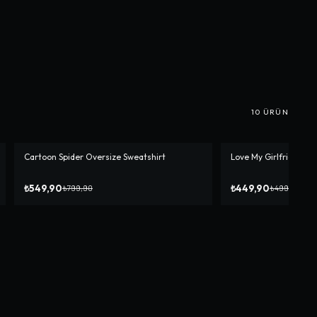
10
ÜRÜN
Cartoon Spider Oversize Sweatshirt
Love My Girlfriend Ov
-%
31
-%
10
₺549,90
₺449,90
₺799,90
₺499,90