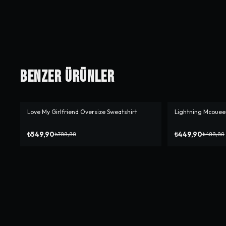
Benzer Ürünler
Love My Girlfriend Oversize Sweatshirt
Lightning Mcoueen
-%
31
-%
10
₺549,90
₺449,90
₺799,90
₺499,90