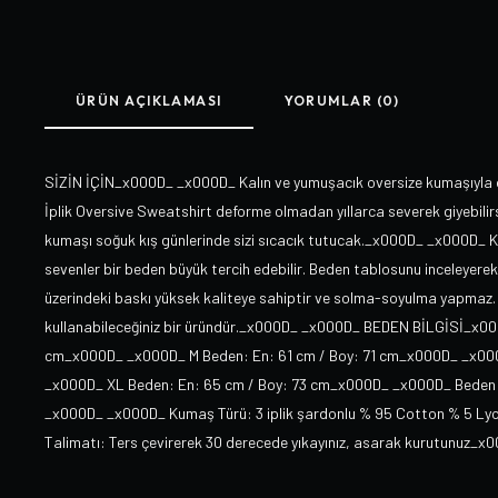
ÜRÜN AÇIKLAMASI
YORUMLAR (0)
SİZİN İÇİN_x000D_ _x000D_ Kalın ve yumuşacık oversize kumaşıyla öze
İplik Oversive Sweatshirt deforme olmadan yıllarca severek giyebili
kumaşı soğuk kış günlerinde sizi sıcacık tutucak._x000D_ _x000D_ Ken
sevenler bir beden büyük tercih edebilir. Beden tablosunu inceleyer
üzerindeki baskı yüksek kaliteye sahiptir ve solma-soyulma yapmaz. 
kullanabileceğiniz bir üründür._x000D_ _x000D_ BEDEN BİLGİSİ_x00
cm_x000D_ _x000D_ M Beden: En: 61 cm / Boy: 71 cm_x000D_ _x000
_x000D_ XL Beden: En: 65 cm / Boy: 73 cm_x000D_ _x000D_ Beden Ölçü
_x000D_ _x000D_ Kumaş Türü: 3 iplik şardonlu % 95 Cotton % 5 Ly
Talimatı: Ters çevirerek 30 derecede yıkayınız, asarak kurutunuz