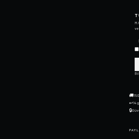
T
M 
ve
Bi
🚚
150
↩
14 
🔒
Güve
PAYL