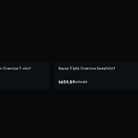
 Oversize T-shirt
Beyaz 3 İplik Oversive Sweatshirt
-%
8
₺659,89
₺714,89