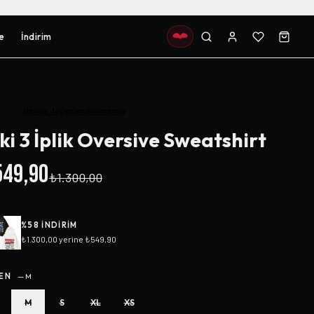
e
İndirim
Henüz değerlendirilmemiş
ki 3 İplik Oversive Sweatshirt
49,90
₺1.300,00
%
58
INDIRIM
₺1.300,00
yerine
₺549,90
EN
—
M
M
S
XL
XS