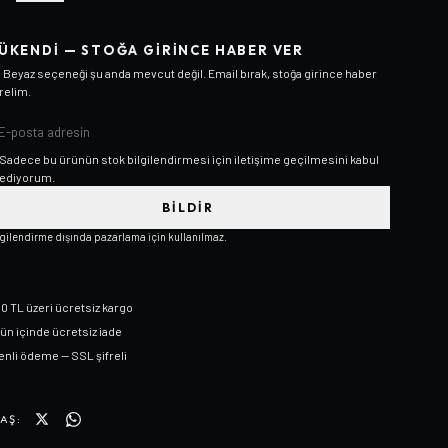
ÜKENDI — STOĞA GIRINCE HABER VER
/ Beyaz
seçeneği şu anda mevcut değil. Email bırak, stoğa girince haber
relim.
Sadece bu ürünün stok bilgilendirmesi için iletişime geçilmesini kabul
ediyorum.
BILDIR
lgilendirme dışında pazarlama için kullanılmaz.
0 TL üzeri ücretsiz kargo
gün içinde ücretsiz iade
nli ödeme — SSL şifreli
AŞ: