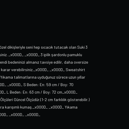
l dikişleriyle seni hep sıcacık tutacak olan Suki 3
rsiniz. _x000D_ _x000D_ 3 iplik şardonlu pamuklu
di bedeninizi almanız tavsiye edilir, daha oversize
ek karar verebilirsiniz._x000D_ _x000D_ Sweatshirt
Yıkama talimatlarına uyduğunuz sürece uzun yıllar
0D_ _x000D_ S Beden: En: 59 cm / Boy: 70
D_ L Beden: En: 63 cm / Boy: 72 cm_x000D_
leri Güncel Ölçüdür.(1-2 cm farklılık gösterebilir.)
cra karışımlı kumaş._x000D_ _x000D_ Yıkama
_x000D_ _x000D_ _x000D_