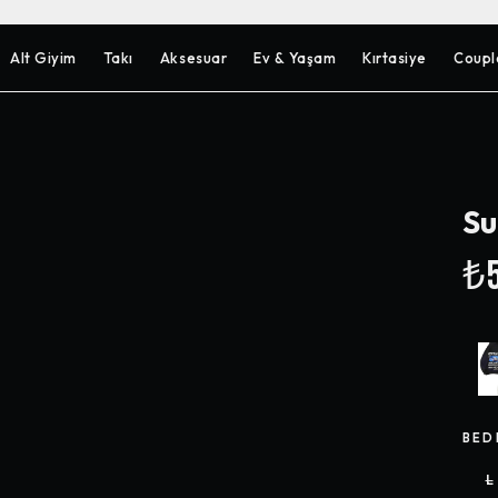
Alt Giyim
Takı
Aksesuar
Ev & Yaşam
Kırtasiye
Coupl
Su
₺5
BED
L