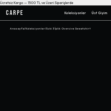
Ücretsiz Kargo — 1500 TL ve Üzeri Siparişlerde
CARPE
Koleksiyonlar
Üst Giyim
Anasayfa
/
Koleksiyonlar
/
Suki 3 İplik Oversive Sweatshirt
-%
58