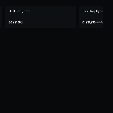
Skull Bez Çanta
Ters Dikiş Hypnosis C
-%
50
₺399,00
₺199,90
₺399,90