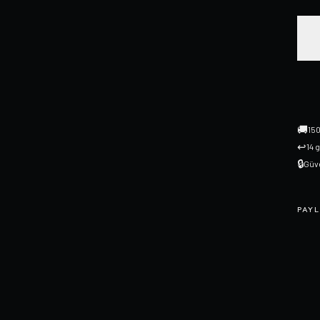
🚚
150
↩
14 
🔒
Güve
PAYL