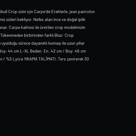
 Skull Crop sizin için Carpe'de Eteklerle, jean pantolon
iz sizleri bekliyor. Nefes alan ince ve doğal iplik
nar. Carpe kalitesi ile üretilen crop modelimizin
Tükenmeden birbirinden farklı Bluz- Crop
 uyulduğu sürece dayanıklı kumaşı ile uzun yıllar
 Boy: 44 cm L-XL Beden: En: 42 cm / Boy: 46 cm
ton / %5 Lycra YIKAMA TALİMATI: Ters çevirerek 30