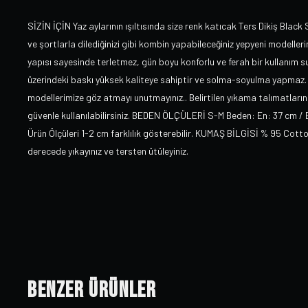
SİZİN İÇİN Yaz aylarının ışıltısında size renk katıcak Ters Dikiş Black
ve şortlarla dilediğinizi gibi kombin yapabileceğiniz yepyeni modellerim
yapısı sayesinde terletmez, gün boyu konforlu ve ferah bir kullanım su
üzerindeki baskı yüksek kaliteye sahiptir ve solma-soyulma yapmaz. 
modellerimize göz atmayı unutmayınız.. Belirtilen yıkama talımatlarını
güvenle kullanılabilirsiniz. BEDEN ÖLÇÜLERİ S-M Beden: En: 37 cm /
Ürün Ölçüleri 1-2 cm farklılık gösterebilir. KUMAŞ BİLGİSİ % 95 Cot
derecede yıkayınız ve tersten ütüleyiniz.
Benzer Ürünler