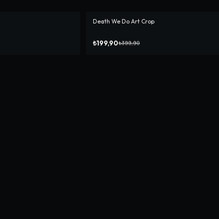
Death We Do Art Crop
-%
50
₺199,90
₺399,90