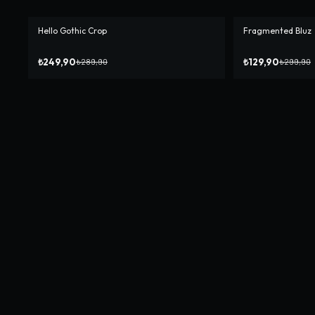
Hello Gothic Crop
Fragmented Bluz
-%
14
-%
57
₺249,90
₺129,90
₺289,90
₺299,90