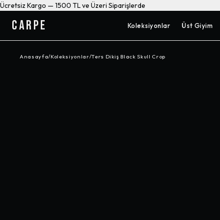
Ücretsiz Kargo — 1500 TL ve Üzeri Siparişlerde
CARPE
Koleksiyonlar
Üst Giyim
Anasayfa
/
Koleksiyonlar
/
Ters Dikiş Black Skull Crop
-%
33