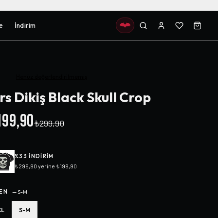
e
İndirim
Henüz değerlendirilmemiş
rs Dikiş Black Skull Crop
99,90
₺299,90
%
33
INDIRIM
₺299,90
yerine
₺199,90
EN
—
S-M
XL
S-M