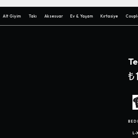
Alt Giyim
Takı
Aksesuar
Ev & Yaşam
Kırtasiye
Coupl
Te
₺1
BED
L-