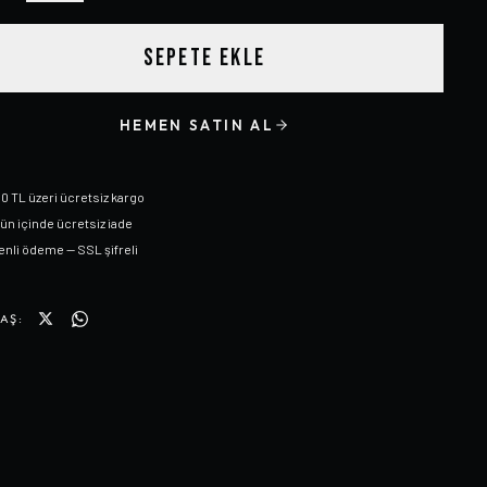
SEPETE EKLE
HEMEN SATIN AL
0 TL üzeri ücretsiz kargo
gün içinde ücretsiz iade
nli ödeme — SSL şifreli
AŞ: