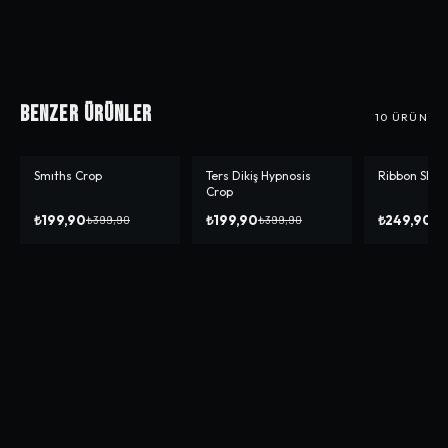
Benzer Ürünler
10
ÜRÜN
Smıths Crop
Ters Dikiş Hypnosis
Ribbon Skull
-%
50
-%
50
-%
14
Crop
₺199,90
₺199,90
₺249,90
₺399,90
₺399,90
₺2