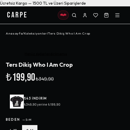
Ücretsiz Kargo — 1500 TL ve Üzeri Siparişlerde
CARPE
Anasayfa
/
Koleksiyonlar
/
Ters Dikiş Who I Am Crop
-%
43
Henüz değerlendirilmemiş
Ters Dikiş Who I Am Crop
₺199,90
₺349,90
%
43
INDIRIM
₺349,90
yerine
₺199,90
BEDEN
—
S-M