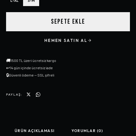
L-XL
S-M
SEPETE EKLE
HEMEN SATIN AL
🚚
1500 TL üzeri ücretsiz kargo
↩
14 gün içinde ücretsiz iade
🔒
Güvenli ödeme — SSL şifreli
PAYLAŞ:
ÜRÜN AÇIKLAMASI
YORUMLAR (0)