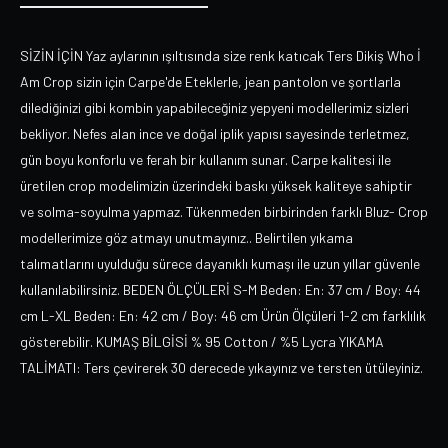
SİZİN İÇİN Yaz aylarının ışıltısında size renk katıcak Ters Dikiş Who İ
Am Crop sizin için Carpe'de Eteklerle, jean pantolon ve şortlarla
dilediğinizi gibi kombin yapabileceğiniz yepyeni modellerimiz sizleri
bekliyor. Nefes alan ince ve doğal iplik yapısı sayesinde terletmez,
gün boyu konforlu ve ferah bir kullanım sunar. Carpe kalitesi ile
üretilen crop modelimizin üzerindeki baskı yüksek kaliteye sahiptir
ve solma-soyulma yapmaz. Tükenmeden birbirinden farklı Bluz- Crop
modellerimize göz atmayı unutmayınız.. Belirtilen yıkama
talımatlarını uyulduğu sürece dayanıklı kumaşı ile uzun yıllar güvenle
kullanılabilirsiniz. BEDEN ÖLÇÜLERİ S-M Beden: En: 37 cm / Boy: 44
cm L-XL Beden: En: 42 cm / Boy: 46 cm Ürün Ölçüleri 1-2 cm farklılık
gösterebilir. KUMAŞ BİLGİSİ % 95 Cotton / %5 Lycra YIKAMA
TALİMATI: Ters çevirerek 30 derecede yıkayınız ve tersten ütüleyiniz.