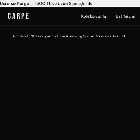
Ücretsiz Kargo — 1500 TL ve Üzeri Siparişlerde
CARPE
Koleksiyonlar
Üst Giyim
Anasayfa
/
Koleksiyonlar
/
The Amazing Spider Oversize T-shirt
-%
10