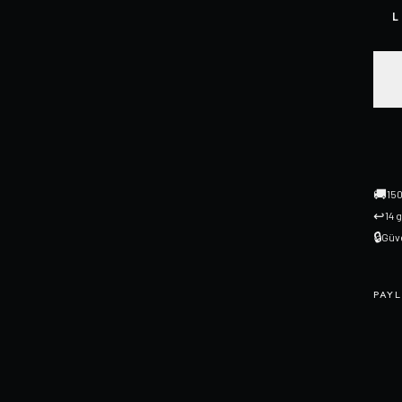
L
🚚
150
↩
14 
🔒
Güve
PAYL