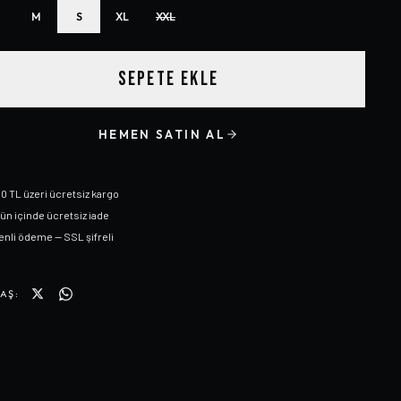
M
S
XL
XXL
SEPETE EKLE
HEMEN SATIN AL
0 TL üzeri ücretsiz kargo
gün içinde ücretsiz iade
nli ödeme — SSL şifreli
AŞ: