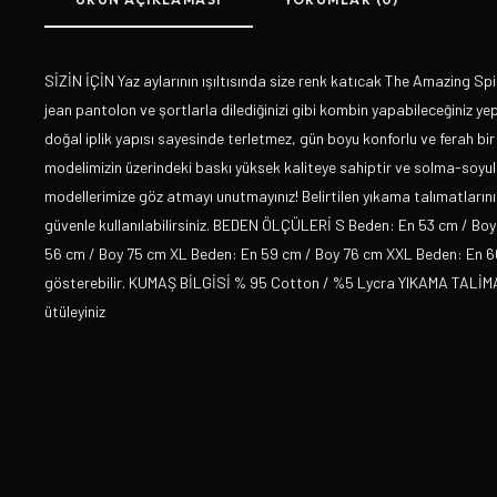
SİZİN İÇİN Yaz aylarının ışıltısında size renk katıcak The Amazing Spid
jean pantolon ve şortlarla dilediğinizi gibi kombin yapabileceğiniz yep
doğal iplik yapısı sayesinde terletmez, gün boyu konforlu ve ferah bir 
modelimizin üzerindeki baskı yüksek kaliteye sahiptir ve solma-soyu
modellerimize göz atmayı unutmayınız! Belirtilen yıkama talımatlarını 
güvenle kullanılabilirsiniz. BEDEN ÖLÇÜLERİ S Beden: En 53 cm / Bo
56 cm / Boy 75 cm XL Beden: En 59 cm / Boy 76 cm XXL Beden: En 60 c
gösterebilir. KUMAŞ BİLGİSİ % 95 Cotton / %5 Lycra YIKAMA TALİMATI
ütüleyiniz