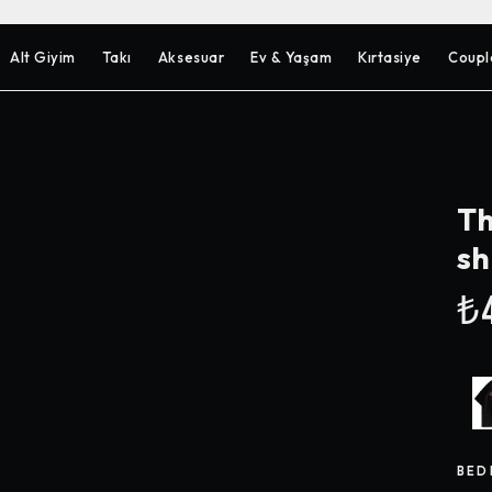
Alt Giyim
Takı
Aksesuar
Ev & Yaşam
Kırtasiye
Coupl
Th
sh
₺4
BED