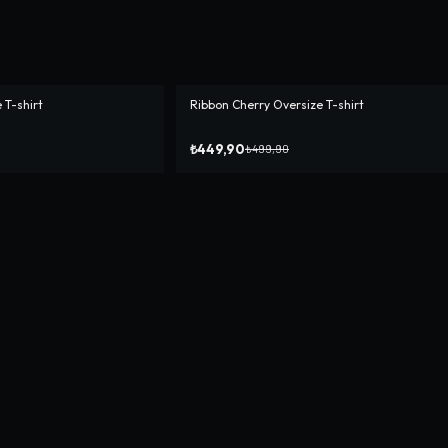
 T-shirt
Ribbon Cherry Oversize T-shirt
-%
10
₺449,90
₺499,90