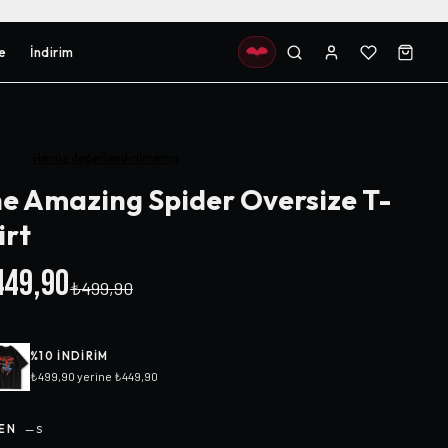
e
İndirim
Henüz değerlendirilmemiş
e Amazing Spider Oversize T-
irt
49,90
₺499,90
%
10
INDIRIM
₺499,90
yerine
₺449,90
EN
—
S