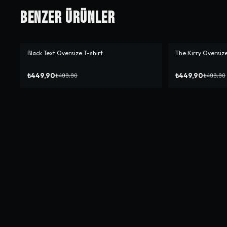
Benzer Ürünler
Black Text Oversize T-shirt
The Kirry Oversize
-%
10
-%
10
₺449,90
₺449,90
₺499,90
₺499,90