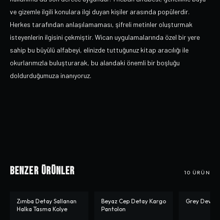
ve gizemle ilgili konulara ilgi duyan kişiler arasında popülerdir.
Herkes tarafından anlaşılamaması, şifreli metinler oluşturmak
isteyenlerin ilgisini çekmiştir. Wican uygulamalarında özel bir yere
sahip bu büyülü alfabeyi, elinizde tuttuğunuz kitap aracılığı ile
okurlarımızla buluşturarak, bu alandaki önemli bir boşluğu
doldurduğumuza inanıyoruz.
Benzer Ürünler
10
ÜRÜN
Zımba Detay Sallanan
Beyaz Cep Detay Kargo
Grey Deverr
-%
10
-%
11
-%
60
Halka Tasma Kolye
Pantolon