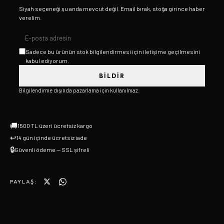
Siyah
seçeneği şu anda mevcut değil. Email bırak, stoğa girince haber
verelim.
Sadece bu ürünün stok bilgilendirmesi için iletişime geçilmesini
kabul ediyorum.
BILDIR
Bilgilendirme dışında pazarlama için kullanılmaz.
🚚
1500 TL üzeri ücretsiz kargo
↩
14 gün içinde ücretsiz iade
🔒
Güvenli ödeme — SSL şifreli
PAYLAŞ: