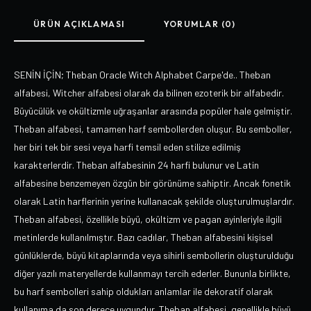
ÜRÜN AÇIKLAMASI
YORUMLAR (0)
SENİN İÇİN; Theban Oracle Witch Alphabet Carpe'de.. Theban
alfabesi, Witcher alfabesi olarak da bilinen ezoterik bir alfabedir.
Büyücülük ve okültizmle uğraşanlar arasında popüler hale gelmiştir.
Theban alfabesi, tamamen harf sembollerden oluşur. Bu semboller,
her biri tek bir sesi veya harfi temsil eden stilize edilmiş
karakterlerdir. Theban alfabesinin 24 harfi bulunur ve Latin
alfabesine benzemeyen özgün bir görünüme sahiptir. Ancak fonetik
olarak Latin harflerinin yerine kullanacak şekilde oluşturulmuşlardır.
Theban alfabesi, özellikle büyü, okültizm ve pagan ayinleriyle ilgili
metinlerde kullanılmıştır. Bazı cadılar, Theban alfabesini kişisel
günlüklerde, büyü kitaplarında veya sihirli sembollerin oluşturulduğu
diğer yazılı materyellerde kullanmayı tercih ederler. Bununla birlikte,
bu harf sembolleri sahip oldukları anlamlar ile dekoratif olarak
kullanıma da son derece uygundur. Theban alfabesi, genellikle büyü