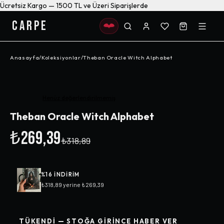
Ücretsiz Kargo — 1500 TL ve Üzeri Siparişlerde
CARPE
Anasayfa
/
Koleksiyonlar
/
Theban Oracle Witch Alphabet
-%
16
Henüz değerlendirilmemiş
Theban Oracle Witch Alphabet
₺269,39
₺318,89
%
16
INDIRIM
₺318,89
yerine
₺269,39
TÜKENDI — STOĞA GIRINCE HABER VER