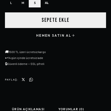
L
M
S
XL
SEPETE EKLE
HEMEN SATIN AL
🚚
1500 TL üzeri ücretsiz kargo
↩
14 gün içinde ücretsiz iade
🔒
Güvenli ödeme — SSL şifreli
PAYLAŞ:
ÜRÜN AÇIKLAMASI
YORUMLAR (0)