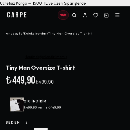
Ücretsiz Kargo — 1500 TL ve Üzeri Siparişlerde
CARPE
Anasayfa
/
Koleksiyonlar
/
Tiny Man Oversize T-shirt
-%
10
Henüz değerlendirilmemiş
Tiny Man Oversize T-shirt
₺449,90
₺499,90
%
10
INDIRIM
₺499,90
yerine
₺449,90
BEDEN
—
S