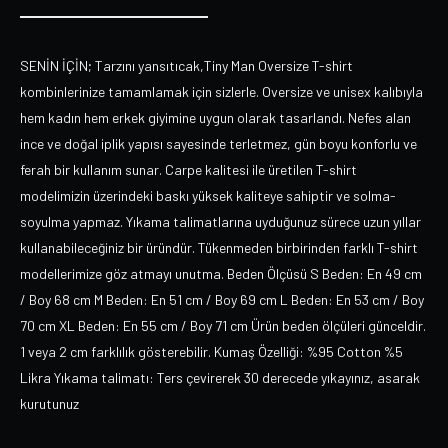
SENİN İÇİN; Tarzını yansıtıcak,Tiny Man Oversize T-shirt
kombinlerinize tamamlamak için sizlerle. Oversize ve unisex kalıbıyla
hem kadın hem erkek giyimine uygun olarak tasarlandı. Nefes alan
ince ve doğal iplik yapısı sayesinde terletmez, gün boyu konforlu ve
ferah bir kullanım sunar. Carpe kalitesi ile üretilen T-shirt
modelimizin üzerindeki baskı yüksek kaliteye sahiptir ve solma-
soyulma yapmaz. Yıkama talimatlarına uyduğunuz sürece uzun yıllar
kullanabileceğiniz bir üründür. Tükenmeden birbirinden farklı T-shirt
modellerimize göz atmayı unutma. Beden Ölçüsü S Beden: En 49 cm
/ Boy 68 cm M Beden: En 51 cm / Boy 69 cm L Beden: En 53 cm / Boy
70 cm XL Beden: En 55 cm / Boy 71 cm Ürün beden ölçüleri günceldir.
1 veya 2 cm farklılık gösterebilir. Kumaş Özelliği: %95 Cotton %5
Likra Yıkama talimatı: Ters çevirerek 30 derecede yıkayınız, asarak
kurutunuz