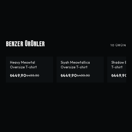
Benzer Ürünler
10
ÜRÜN
Heavy Meowtal
Siyah Meowtallica
Shadow Blac
-%
10
-%
10
-%
10
Oversize T-shirt
Oversize T-shirt
T-shirt
₺449,90
₺449,90
₺449,90
₺499,90
₺499,90
₺4