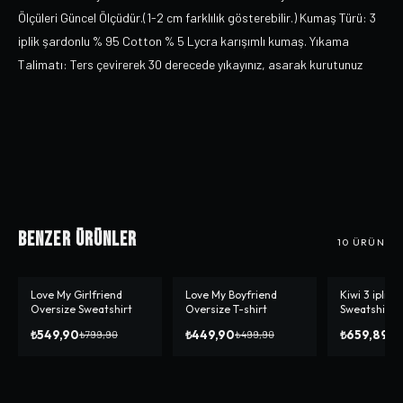
Ölçüleri Güncel Ölçüdür.(1-2 cm farklılık gösterebilir.) Kumaş Türü: 3
iplik şardonlu % 95 Cotton % 5 Lycra karışımlı kumaş. Yıkama
Talimatı: Ters çevirerek 30 derecede yıkayınız, asarak kurutunuz
Benzer Ürünler
10
ÜRÜN
Love My Girlfriend
Love My Boyfriend
Kiwi 3 iplik 
-%
31
-%
10
-%
8
Oversize Sweatshirt
Oversize T-shirt
Sweatshirt
₺549,90
₺449,90
₺659,89
₺799,90
₺499,90
₺7