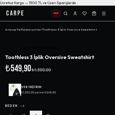
Ücretsiz Kargo — 1500 TL ve Üzeri Siparişlerde
CARPE
Anasayfa
/
Koleksiyonlar
/
Toothless 3 İplik Oversive Sweatshirt
-%
58
Henüz değerlendirilmemiş
Toothless 3 İplik Oversive Sweatshirt
₺549,90
₺1.300,00
%
58
INDIRIM
₺1.300,00
yerine
₺549,90
BEDEN
—
S