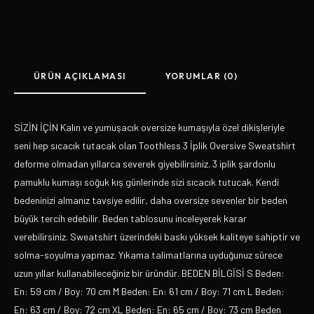
ÜRÜN AÇIKLAMASI
YORUMLAR (0)
SİZİN İÇİN Kalın ve yumuşacık oversize kumaşıyla özel dikişleriyle
seni hep sıcacık tutacak olan Toothless 3 İplik Oversive Sweatshirt
deforme olmadan yıllarca severek giyebilirsiniz. 3 iplik şardonlu
pamuklu kumaşı soğuk kış günlerinde sizi sıcacık tutucak. Kendi
bedeninizi almanız tavsiye edilir, daha oversize sevenler bir beden
büyük tercih edebilir. Beden tablosunu inceleyerek karar
verebilirsiniz. Sweatshirt üzerindeki baskı yüksek kaliteye sahiptir ve
solma-soyulma yapmaz. Yıkama talimatlarına uyduğunuz sürece
uzun yıllar kullanabileceğiniz bir üründür. BEDEN BİLGİSİ S Beden:
En: 59 cm / Boy: 70 cm M Beden: En: 61 cm / Boy: 71 cm L Beden:
En: 63 cm / Boy: 72 cm XL Beden: En: 65 cm / Boy: 73 cm Beden