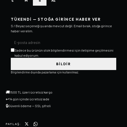
L
M
S
XL
TÜKENDI — STOĞA GIRINCE HABER VER
S / Beyaz
seçeneği şu anda mevcut değil. Email bırak, stoğa girince
haber verelim.
Sadece bu ürünün stok bilgilendirmesi için iletişime geçilmesini
kabul ediyorum.
BILDIR
Bilgilendirme dışında pazarlama için kullanılmaz.
🚚
1500 TL üzeri ücretsiz kargo
↩
14 gün içinde ücretsiz iade
🔒
Güvenli ödeme — SSL şifreli
PAYLAŞ: