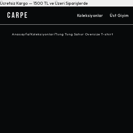
Ücretsiz Kargo — 1500 TL ve Üzeri Siparişlerde
CARPE
Koleksiyonlar
Üst Giyim
Anasayfa
/
Koleksiyonlar
/
Tung Tung Sahur Oversize T-shirt