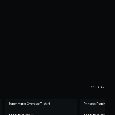
10
ÜRÜN
Super Mario Oversize T-shirt
Princess Peach Oversi
-%
10
-%
10
₺449,90
₺449,90
₺499,90
₺499,90