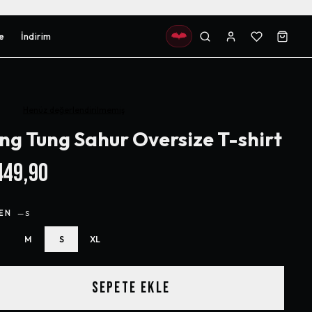
e
İndirim
Henüz değerlendirilmemiş
ng Tung Sahur Oversize T-shirt
49,90
EN
—
S
M
S
XL
SEPETE EKLE