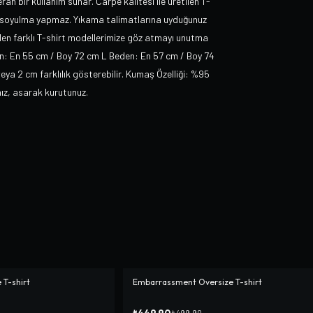
rah bir kullanım sunar. Carpe kalitesi ile üretilen T-
ma-soyulma yapmaz. Yıkama talimatlarına uyduğunuz
nden farklı T-shirt modellerimize göz atmayı unutma
en: En 55 cm / Boy 72 cm L Beden: En 57 cm / Boy 74
ya 2 cm farklılık gösterebilir. Kumaş Özelliği: %95
ız, asarak kurutunuz.
 T-shirt
Embarrassment Oversize T-shirt
-%
10
₺449,90
₺499,90