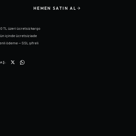
HEMEN SATIN AL
0 TL üzeri ücretsiz kargo
gün içinde ücretsiz iade
nli ödeme — SSL şifreli
AŞ: