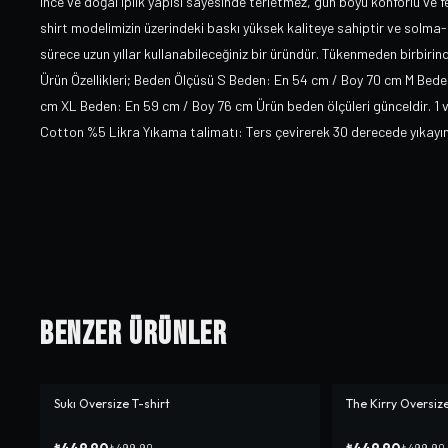
ince ve doğal iplik yapısı sayesinde terletmez, gün boyu konforlu ve fe
shirt modelimizin üzerindeki baskı yüksek kaliteye sahiptir ve sol
sürece uzun yıllar kullanabileceğiniz bir üründür. Tükenmeden birbiri
Ürün Özellikleri; Beden Ölçüsü S Beden: En 54 cm / Boy 70 cm M Bed
cm XL Beden: En 59 cm / Boy 76 cm Ürün beden ölçüleri günceldir. 1 ve
Cotton %5 Likra Yıkama talimatı: Ters çevirerek 30 derecede yıkayın
Benzer Ürünler
Sukı Oversize T-shirt
The Kirry Oversize
-%
10
-%
10
₺449,90
₺449,90
₺499,90
₺499,90