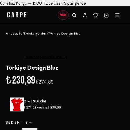
Ücretsiz Kargo — 1500 TL ve Üzeri Siparişlerde
CARPE
Anasayfa
/
Koleksiyonlar
/
Türkiye Design Bluz
-%
16
Henüz değerlendirilmemiş
Türkiye Design Bluz
₺230,89
₺274,89
%
16
INDIRIM
₺274,89
yerine
₺230,89
BEDEN
—
S-M