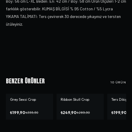
Boy: 56 cm L-XL Beden: En: 42 cm / Boy: 58 cm Ürün Ölçüleri 1-2 cm
farklılık gösterebilir. KUMAŞ BİLGİSİ % 95 Cotton / %5 Lycra
YIKAMA TALİMATI: Ters çevirerek 30 derecede yıkayınız ve tersten
ütüleyiniz.
Benzer Ürünler
10
ÜRÜN
Grey Sexsi Crop
Ribbon Skull Crop
Ters Dikiş B
-%
50
-%
14
-%
50
₺199,90
₺249,90
₺199,90
₺399,90
₺289,90
₺3