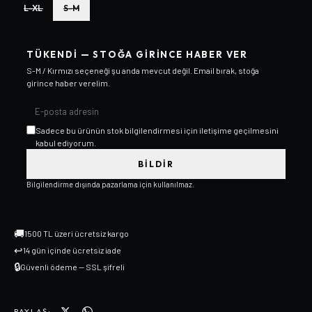
L-XL
S-M
TÜKENDI — STOĞA GIRINCE HABER VER
S-M / Kırmızı
seçeneği şu anda mevcut değil. Email bırak, stoğa
girince haber verelim.
Sadece bu ürünün stok bilgilendirmesi için iletişime geçilmesini
kabul ediyorum.
BILDIR
Bilgilendirme dışında pazarlama için kullanılmaz.
🚚
1500 TL üzeri ücretsiz kargo
↩
14 gün içinde ücretsiz iade
🔒
Güvenli ödeme — SSL şifreli
PAYLAŞ: