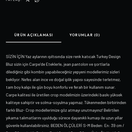
ÜRÜN AÇIKLAMASI
YORUMLAR (0)
SİZİN İÇİN Yaz aylarının ışıltısında size renk katıcak Turkey Design
Bluz sizin için Carpe'de Eteklerle, jean pantolon ve şortlarla
dilediğiniz gibi kombin yapabileceğiniz yepyeni modellerimiz sizleri
bekliyor. Nefes alan ince ve doğal iplik yapısı sayesinde terletmez,
tam boy kalıpı ile gün boyu konforlu ve ferah bir kullanım sunar.
Carpe kalitesi ile üretilen crop modelimizin üzerindeki baskı yüksek
kaliteye sahiptir ve solma-soyulma yapmaz. Tükenmeden birbirinden
farklı Bluz- Crop modellerimize göz atmayı unutmayınız! Belirtilen
yıkama talımatlarını uyulduğu sürece dayanıklı kumaşı ile uzun yıllar
güvenle kullanılabilirsiniz. BEDEN ÖLÇÜLERİ S-M Beden: En: 39 cm /