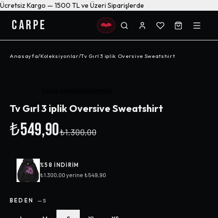
Ücretsiz Kargo — 1500 TL ve Üzeri Siparişlerde
CARPE
Anasayfa
/
Koleksiyonlar
/
Tv Gırl 3 iplik Oversive Sweatshirt
-%
58
Henüz değerlendirilmemiş
Tv Gırl 3 iplik Oversive Sweatshirt
₺549,90
₺1.300,00
%
58
INDIRIM
₺1.300,00
yerine
₺549,90
BEDEN
—
S