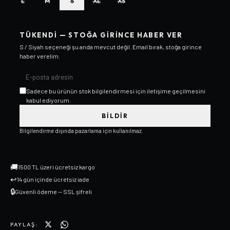
L
M
S
XL
XS
TÜKENDI — STOĞA GIRINCE HABER VER
S / Siyah
seçeneği şu anda mevcut değil. Email bırak, stoğa girince
haber verelim.
Sadece bu ürünün stok bilgilendirmesi için iletişime geçilmesini
kabul ediyorum.
BILDIR
Bilgilendirme dışında pazarlama için kullanılmaz.
🚚
1500 TL üzeri ücretsiz kargo
↩
14 gün içinde ücretsiz iade
🔒
Güvenli ödeme — SSL şifreli
PAYLAŞ: