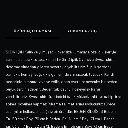
ÜRÜN AÇIKLAMASI
YORUMLAR (0)
SİZİN İÇİN Kalın ve yumuşacık oversize kumaşıyla özel dikişleriyle
seni hep sıcacık tutacak olan Tv Gırl 3 iplik Oversive Sweatshirt
deforme olmadan yıllarca severek giyebilirsiniz. 3 iplik şardonlu
pamuklu kumaşı soğuk kış günlerinde sizi sıcacık tutucak. Kendi
bedeninizi almanız tavsiye edilir, daha oversize sevenler bir beden
büyük tercih edebilir. Beden tablosunu inceleyerek karar
verebilirsiniz. Sweatshirt üzerindeki baskı yüksek kaliteye sahiptir ve
solma-soyulma yapmaz. Yıkama talimatlarına uyduğunuz sürece
uzun yıllar kullanabileceğiniz bir üründür. BEDEN BİLGİSİ S Beden:
En: 59 cm / Boy: 70 cm M Beden: En: 61 cm / Boy: 71 cm L Beden:
En: 63 cm / Boy: 72 cm XL Beden: En: 65 cm / Boy: 73 cm Beden