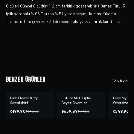
Ölçüleri Güncel Ölçüdür.(1-2 cm farklılık gösterebilir.) Kumaş Türü: 3
iplik şardonlu % 95 Cotton % 5 Lycra karışımlı kumaş. Yıkama
Talimatı: Ters çevirerek 30 derecede yıkayınız, asarak kurutunuz
Benzer Ürünler
10
ÜRÜN
Pink Flower Kitty
Future Milf 3 iplik
Love My Boy
-%
69
-%
8
-%
31
Sweatshirt
Beyaz Oversize
Oversize Sw
Sweatshirt
₺199,90
₺659,89
₺549,90
₺649,90
₺714,89
₺7