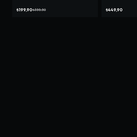
₺199,90
₺449,90
₺399,90