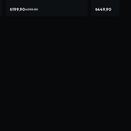
₺199,90
₺449,90
₺399,90