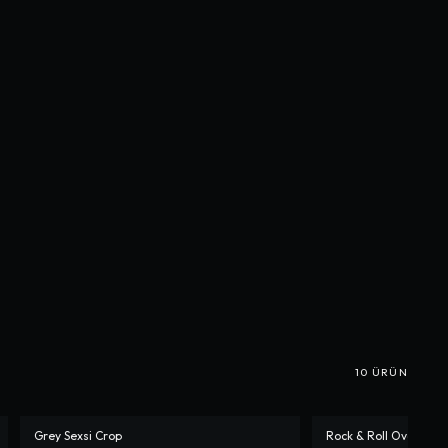
10
ÜRÜN
Grey Sexsi Crop
Rock & Roll Oversize 
-%
50