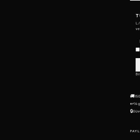
T
L 
ve
Bi
🚚
150
↩
14 
🔒
Güve
PAYL