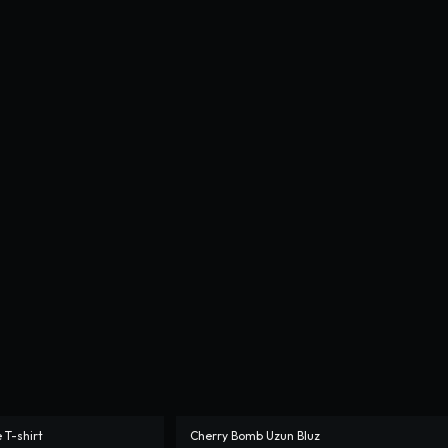
 T-shirt
Cherry Bomb Uzun Bluz
-%
25