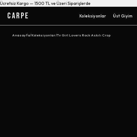
Ücretsiz Kargo — 1500 TL ve Üzeri Siparişlerde
CARPE
Koleksiyonlar
Üst Giyim
Anasayfa
/
Koleksiyonlar
/
Tv Girl Lovers Rock Askılı Crop
-%
10