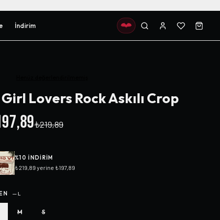
e
İndirim
Henüz değerlendirilmemiş
 Girl Lovers Rock Askılı Crop
97,89
₺219,89
%
10
INDIRIM
₺219,89
yerine
₺197,89
EN
—
L
M
S