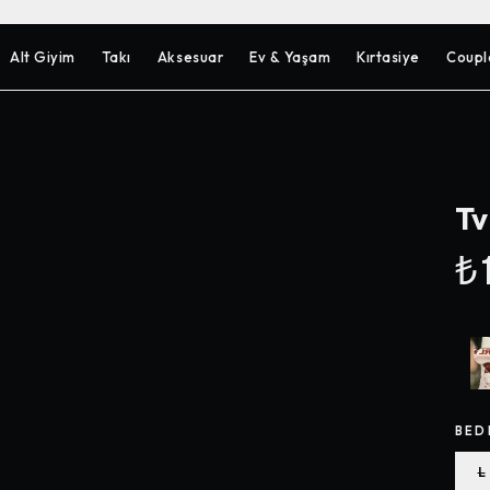
Alt Giyim
Takı
Aksesuar
Ev & Yaşam
Kırtasiye
Coupl
Tv
₺1
BED
L