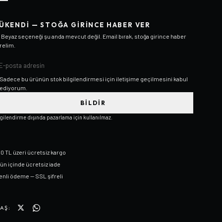
ÜKENDI — STOĞA GIRINCE HABER VER
/ Beyaz
seçeneği şu anda mevcut değil. Email bırak, stoğa girince haber
relim.
Sadece bu ürünün stok bilgilendirmesi için iletişime geçilmesini kabul
ediyorum.
BILDIR
lgilendirme dışında pazarlama için kullanılmaz.
0 TL üzeri ücretsiz kargo
gün içinde ücretsiz iade
nli ödeme — SSL şifreli
AŞ: