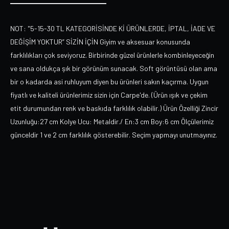
NOT: "5-15-30 TL KATEGORİSİNDE Kİ ÜRÜNLERDE, İPTAL, İADE VE
DEĞİŞİM YOKTUR” SİZİN İÇİN Giyim ve aksesuar konusunda
farklılıkları çok seviyoruz. Birbirinde güzel ürünlerle kombinleyeceğin
ve sana oldukça şık bir görünüm sunacak. Soft görüntüsü olan ama
bir o kadarda asi ruhluyum diyen bu ürünleri sakın kaçırma. Uygun
fiyatlı ve kaliteli ürünlerimiz sizin için Carpe'de. (Ürün ışık ve çekim
etit durumundan renk ve baskıda farklılık olabilir.) Ürün Özelliği Zincir
Uzunluğu:27 cm Kolye Ucu: Metaldir./ En:3 cm Boy:6 cm Ölçülerimiz
günceldir 1 ve 2 cm farklılık gösterebilir. Seçim yapmayı unutmayınız.