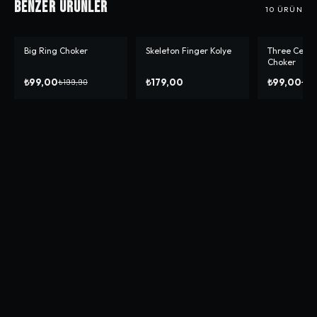
Benzer Ürünler
10
ÜRÜN
Big Ring Choker
Skeleton Finger Kolye
Three Cercl
-%
50
-%
50
Choker
₺99,00
₺179,00
₺99,00
₺199,90
₺19