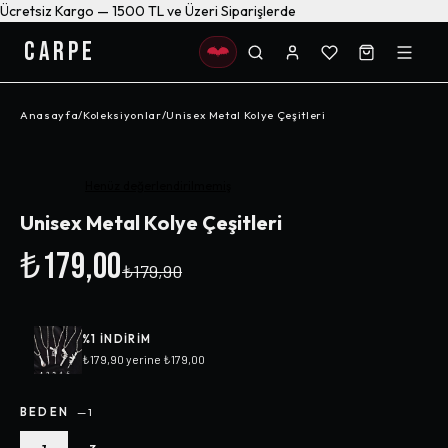
Ücretsiz Kargo — 1500 TL ve Üzeri Siparişlerde
CARPE
Anasayfa
/
Koleksiyonlar
/
Unisex Metal Kolye Çeşitleri
-%
1
Henüz değerlendirilmemiş
Unisex Metal Kolye Çeşitleri
₺179,00
₺179,90
%
1
INDIRIM
₺179,90
yerine
₺179,00
BEDEN
—
1