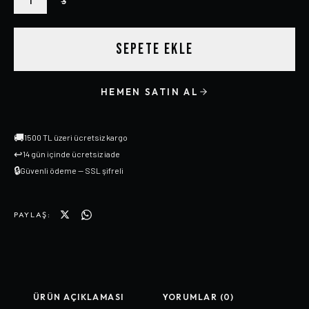
1
3
SEPETE EKLE
HEMEN SATIN AL
🚚
1500 TL üzeri ücretsiz kargo
↩
14 gün içinde ücretsiz iade
🔒
Güvenli ödeme — SSL şifreli
PAYLAŞ:
ÜRÜN AÇIKLAMASI
YORUMLAR (0)