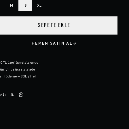
M
S
XL
SEPETE EKLE
HEMEN SATIN AL
0 TL üzeri ücretsiz kargo
gün içinde ücretsiz iade
nli ödeme — SSL şifreli
AŞ: