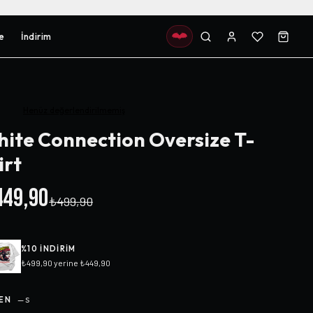
e
İndirim
Henüz değerlendirilmemiş
ite Connection Oversize T-
irt
49,90
₺499,90
%
10
INDIRIM
₺499,90
yerine
₺449,90
EN
—
S