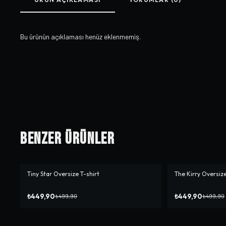
Bu ürünün açıklaması henüz eklenmemiş.
Benzer Ürünler
Tiny Star Oversize T-shirt
The Kirry Oversize
-%
10
-%
10
₺449,90
₺449,90
₺499,90
₺499,90