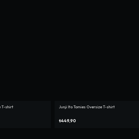
 T-shirt
Junji Ito Tomies Oversize T-shirt
₺449,90