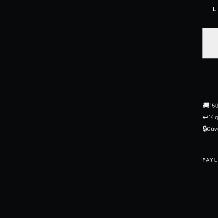
L
🚚
150
↩
14 
🔒
Güve
PAYL