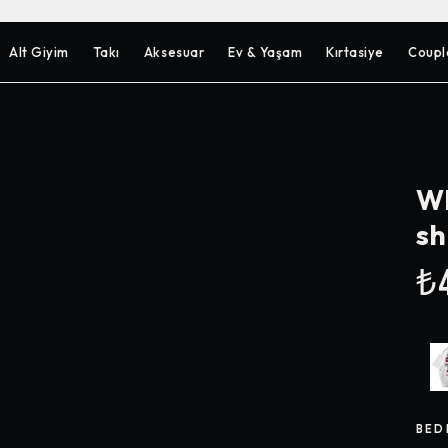
Alt Giyim
Takı
Aksesuar
Ev & Yaşam
Kırtasiye
Coupl
Wh
sh
₺4
BED