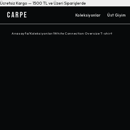
Ücretsiz Kargo — 1500 TL ve Üzeri Siparişlerde
CARPE
Koleksiyonlar
Üst Giyim
Anasayfa
/
Koleksiyonlar
/
White Connection Oversize T-shirt
-%
10