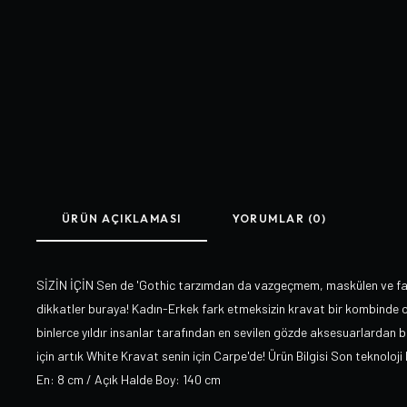
ÜRÜN AÇIKLAMASI
YORUMLAR (0)
SİZİN İÇİN Sen de 'Gothic tarzımdan da vazgeçmem, maskülen ve f
dikkatler buraya! Kadın-Erkek fark etmeksizin kravat bir kombinde 
binlerce yıldır insanlar tarafından en sevilen gözde aksesuarlardan 
için artık White Kravat senin için Carpe'de! Ürün Bilgisi Son teknoloj
En: 8 cm / Açık Halde Boy: 140 cm