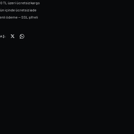
0 TL üzeri ücretsiz kargo
gün içinde ücretsiz iade
nli ödeme — SSL şifreli
AŞ: