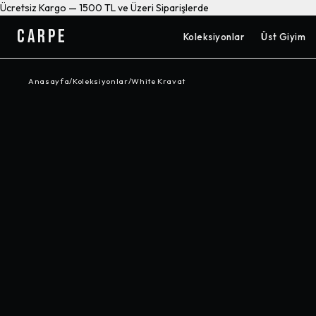
Ücretsiz Kargo — 1500 TL ve Üzeri Siparişlerde
CARPE
Koleksiyonlar
Üst Giyim
Anasayfa
/
Koleksiyonlar
/
White Kravat