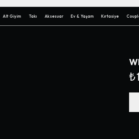
Alt Giyim
Takı
Aksesuar
Ev & Yaşam
Kırtasiye
Coupl
Wh
₺1