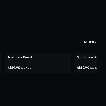
10
ÜRÜN
Black Basic Kravat
Star Tasarım Kravat
-%
37
-%
37
₺189,90
₺189,90
₺299,90
₺299,90