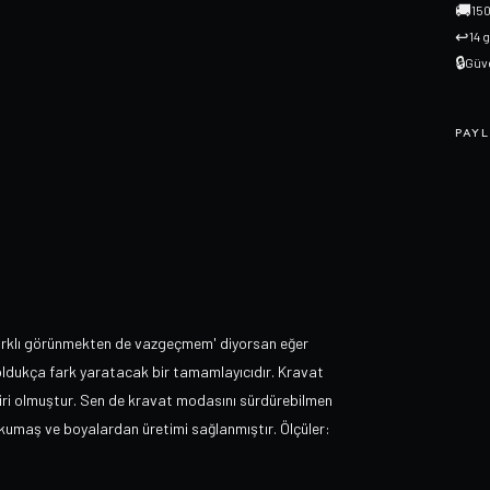
🚚
150
↩
14 
🔒
Güve
PAYL
arklı görünmekten de vazgeçmem' diyorsan eğer
oldukça fark yaratacak bir tamamlayıcıdır. Kravat
biri olmuştur. Sen de kravat modasını sürdürebilmen
i kumaş ve boyalardan üretimi sağlanmıştır. Ölçüler: