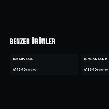
Benzer Ürünler
Red Kitty Crop
Burgundy Kravat
-%
70
-%
37
₺149,90
₺189,90
₺499,90
₺299,90