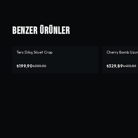
Benzer Ürünler
Ters Dikiş Siluet Crop
Cherry Bomb Uzun
-%
50
-%
25
₺199,90
₺329,89
₺399,90
₺439,89