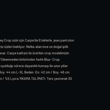
Rey Crop sizin için Carpe'de Eteklerle, jean pantolon
z sizleri bekliyor. Nefes alan ince ve doğal iplik
nar. Carpe kalitesi ile üretilen crop modelimizin
Tükenmeden birbirinden farklı Bluz- Crop
uyulduğu sürece dayanıklı kumaşı ile uzun yıllar
 Boy: 44 cm L-XL Beden: En: 42 cm / Boy: 46 cm
ton / %5 Lycra YIKAMA TALİMATI: Ters çevirerek 30