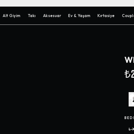
Alt Giyim
Takı
Aksesuar
Ev & Yaşam
Kırtasiye
Coupl
Wh
₺2
BED
L-