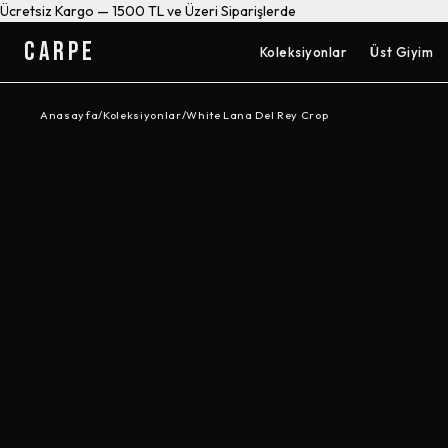
Ücretsiz Kargo — 1500 TL ve Üzeri Siparişlerde
CARPE
Koleksiyonlar
Üst Giyim
Anasayfa
/
Koleksiyonlar
/
White Lana Del Rey Crop
-%
17