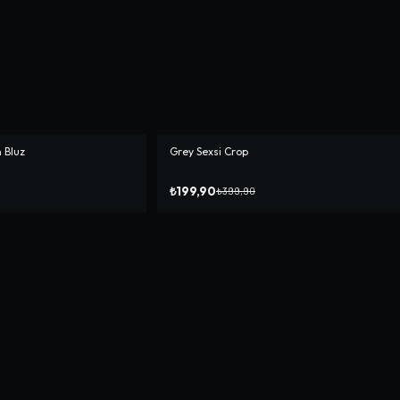
 Bluz
Grey Sexsi Crop
-%
50
₺199,90
₺399,90