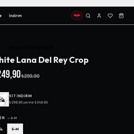
e
İndirim
Henüz değerlendirilmemiş
ite Lana Del Rey Crop
49,90
₺299,90
%
17
INDIRIM
₺299,90
yerine
₺249,90
EN
—
S-M
XL
S-M