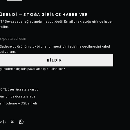
ÜKENDI — STOĞA GIRINCE HABER VER
M / Beyaz
seçeneği şu anda mevcut değil. Email bırak, stoğa girince haber
relim.
Sadece bu ürünün stok bilgilendirmesi için iletişime geçilmesini kabul
ediyorum.
BILDIR
lgilendirme dışında pazarlama için kullanılmaz.
0 TL üzeri ücretsiz kargo
gün içinde ücretsiz iade
nli ödeme — SSL şifreli
AŞ: