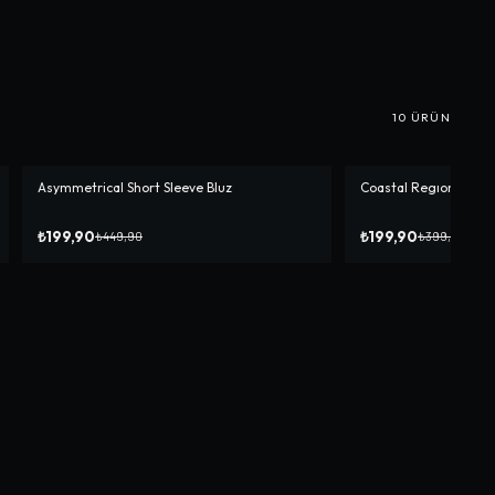
10
ÜRÜN
Asymmetrical Short Sleeve Bluz
Coastal Regıon Crop
-%
56
-%
50
₺199,90
₺199,90
₺449,90
₺399,90