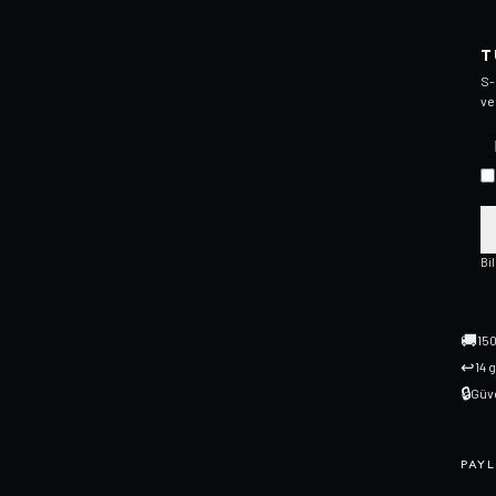
T
S-
ve
Bi
🚚
150
↩
14 
🔒
Güve
PAYL