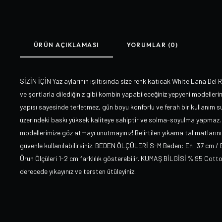
ÜRÜN AÇIKLAMASI
YORUMLAR (0)
SİZİN İÇİN Yaz aylarının ışıltısında size renk katıcak White Lana Del 
ve şortlarla dilediğiniz gibi kombin yapabileceğiniz yepyeni modellerimi
yapısı sayesinde terletmez, gün boyu konforlu ve ferah bir kullanım su
üzerindeki baskı yüksek kaliteye sahiptir ve solma-soyulma yapmaz. 
modellerimize göz atmayı unutmayınız! Belirtilen yıkama talımatlarını 
güvenle kullanılabilirsiniz. BEDEN ÖLÇÜLERİ S-M Beden: En: 37 cm /
Ürün Ölçüleri 1-2 cm farklılık gösterebilir. KUMAŞ BİLGİSİ % 95 Cot
derecede yıkayınız ve tersten ütüleyiniz.