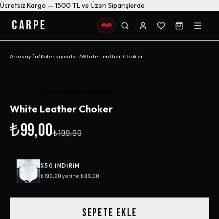
Ücretsiz Kargo — 1500 TL ve Üzeri Siparişlerde
CARPE
Anasayfa
/
Koleksiyonlar
/
White Leather Choker
-%
50
Henüz değerlendirilmemiş
White Leather Choker
₺99,00
₺199,90
%
50
INDIRIM
₺199,90
yerine
₺99,00
SEPETE EKLE