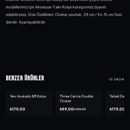
modellerimiz için Aksesuar-Takı-Kolye kategorimiz ziyaret
edebilirsiniz. Ürün Özellikleri; Choker uzunluk: 29 cm / En:15 cm Suni
deridir. Ayarlayabilirdir.
Benzer Ürünler
10
ÜRÜN
Yeni Avokado Bff Kolye
Three Cercle Double
Tailed Devil
-%
50
Choker
₺179,00
₺99,00
₺179,00
₺199,90