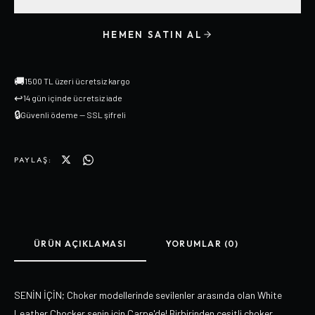
HEMEN SATIN AL
🚚
1500 TL üzeri ücretsiz kargo
↩
14 gün içinde ücretsiz iade
🔒
Güvenli ödeme — SSL şifreli
PAYLAŞ:
ÜRÜN AÇIKLAMASI
YORUMLAR (0)
SENİN İÇİN; Choker modellerinde sevilenler arasında olan White
Leather Chocker senin için Carpe'de! Birbirinden çeşitli choker