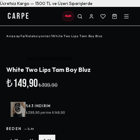
Ücretsiz Kargo — 1500 TL ve Üzeri Siparişlerde
CARPE
Anasayfa
/
Koleksiyonlar
/
White Two Lips Tam Boy Bluz
-%
63
Henüz değerlendirilmemiş
White Two Lips Tam Boy Bluz
₺149,90
₺399,90
%
63
INDIRIM
₺399,90
yerine
₺149,90
BEDEN
—
S-M