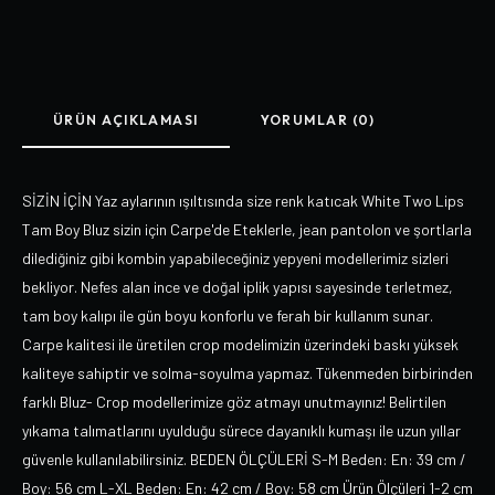
ÜRÜN AÇIKLAMASI
YORUMLAR (0)
SİZİN İÇİN Yaz aylarının ışıltısında size renk katıcak White Two Lips
Tam Boy Bluz sizin için Carpe'de Eteklerle, jean pantolon ve şortlarla
dilediğiniz gibi kombin yapabileceğiniz yepyeni modellerimiz sizleri
bekliyor. Nefes alan ince ve doğal iplik yapısı sayesinde terletmez,
tam boy kalıpı ile gün boyu konforlu ve ferah bir kullanım sunar.
Carpe kalitesi ile üretilen crop modelimizin üzerindeki baskı yüksek
kaliteye sahiptir ve solma-soyulma yapmaz. Tükenmeden birbirinden
farklı Bluz- Crop modellerimize göz atmayı unutmayınız! Belirtilen
yıkama talımatlarını uyulduğu sürece dayanıklı kumaşı ile uzun yıllar
güvenle kullanılabilirsiniz. BEDEN ÖLÇÜLERİ S-M Beden: En: 39 cm /
Boy: 56 cm L-XL Beden: En: 42 cm / Boy: 58 cm Ürün Ölçüleri 1-2 cm