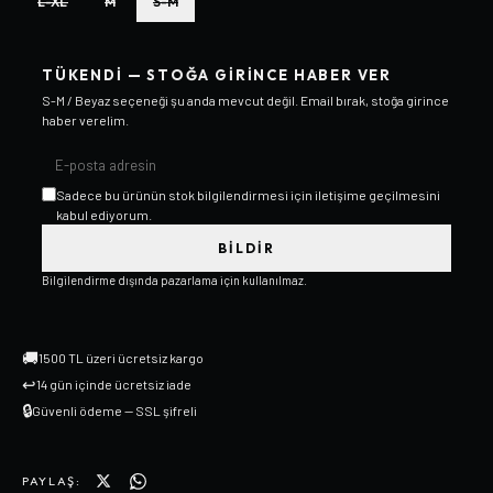
L-XL
M
S-M
TÜKENDI — STOĞA GIRINCE HABER VER
S-M / Beyaz
seçeneği şu anda mevcut değil. Email bırak, stoğa girince
haber verelim.
Sadece bu ürünün stok bilgilendirmesi için iletişime geçilmesini
kabul ediyorum.
BILDIR
Bilgilendirme dışında pazarlama için kullanılmaz.
🚚
1500 TL üzeri ücretsiz kargo
↩
14 gün içinde ücretsiz iade
🔒
Güvenli ödeme — SSL şifreli
PAYLAŞ: