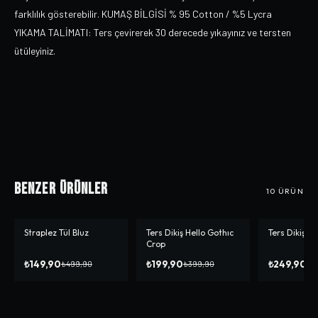
farklılık gösterebilir. KUMAŞ BİLGİSİ % 95 Cotton / %5 Lycra
YIKAMA TALİMATI: Ters çevirerek 30 derecede yıkayınız ve tersten
ütüleyiniz.
Benzer Ürünler
10
ÜRÜN
Straplez Tül Bluz
Ters Dikiş Hello Gothıc
Ters Dikiş A
-%
70
-%
50
-%
14
Crop
₺149,90
₺199,90
₺249,90
₺499,90
₺399,90
₺2