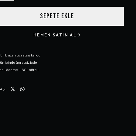
SEPETE EKLE
HEMEN SATIN AL
0 TL üzeri ücretsiz kargo
gün içinde ücretsiz iade
nli ödeme — SSL şifreli
AŞ: