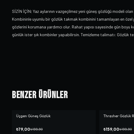
SİZİN İÇİN; Yaz aylarının vazgeçilmez yeni güneş gözlüğü modeli olan 
Kombininle uyumlu bir gözlük takmak kombinini tamamlayan en özel 
gözlerini korumana yardımcı olur. Rahat yapısı sayesinde gün boyu kon
günlük ister şık kombinler yapabilirsin. Temizleme talimatı: Gözlük tem
Benzer Ürünler
Üçgen Güneş Gözlük
Thrasher Gözlük R
-%
60
-%
20
₺79,00
₺159,00
₺199,90
₺199,90