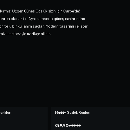
Kırmızı Üçgen Güneş Gözlük sizin için Carpe'de!
parça olacaktır. Aynı zamanda güneş ışınlarından
forlu bir kullanım sağlar. Modern tasarımı ile ister
izleme beziyle nazikçe siliniz.
enkleri
Maddy Gözlük Renleri
-%
55
₺89,90
₺199,90