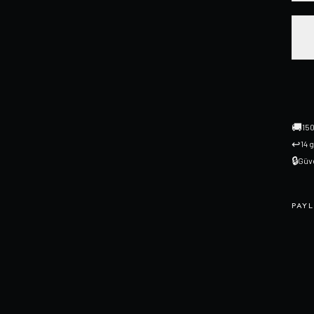
🚚
150
↩
14 
🔒
Güve
PAYL