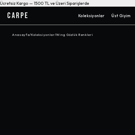
Ücretsiz Kargo — 1500 TL ve Üzeri Siparişlerde
CARPE
Koleksiyonlar
Üst Giyim
Anasayfa
/
Koleksiyonlar
/
Wing Gözlük Renkleri
-%
20