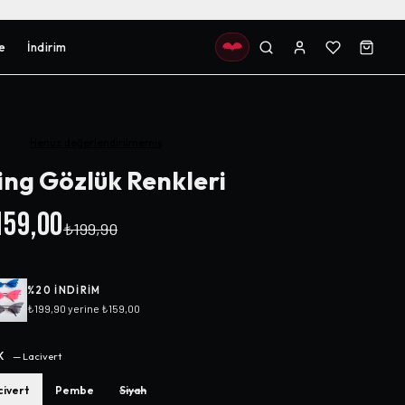
e
İndirim
Henüz değerlendirilmemiş
ng Gözlük Renkleri
59,00
₺199,90
%
20
INDIRIM
₺199,90
yerine
₺159,00
K
—
Lacivert
civert
Pembe
Siyah