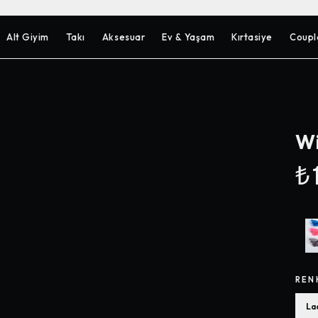
Alt Giyim
Takı
Aksesuar
Ev & Yaşam
Kırtasiye
Coupl
Wi
₺1
REN
La