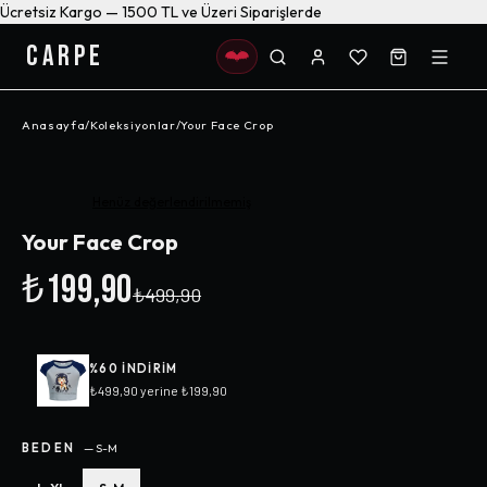
Ücretsiz Kargo — 1500 TL ve Üzeri Siparişlerde
CARPE
Anasayfa
/
Koleksiyonlar
/
Your Face Crop
-%
60
Henüz değerlendirilmemiş
Your Face Crop
₺199,90
₺499,90
%
60
INDIRIM
₺499,90
yerine
₺199,90
BEDEN
—
S-M