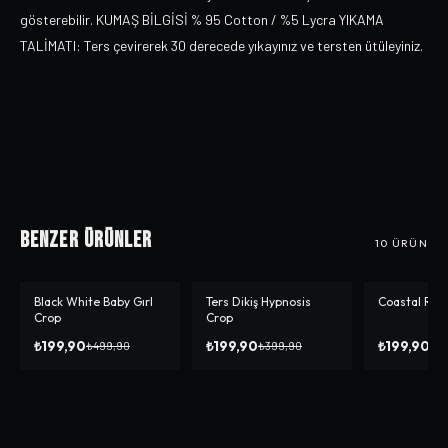
gösterebilir. KUMAŞ BİLGİSİ % 95 Cotton / %5 Lycra YIKAMA
TALİMATI: Ters çevirerek 30 derecede yıkayınız ve tersten ütüleyiniz.
Benzer Ürünler
10
ÜRÜN
Black White Baby Gırl
Ters Dikiş Hypnosis
Coastal Reg
-%
60
-%
50
-%
50
Crop
Crop
₺199,90
₺199,90
₺199,90
₺499,90
₺399,90
₺3