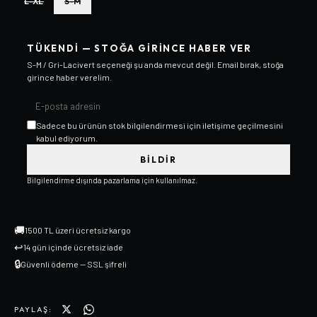
L-XL
S-M
TÜKENDI — STOĞA GIRINCE HABER VER
S-M / Gri-Lacivert
seçeneği şu anda mevcut değil. Email bırak, stoğa
girince haber verelim.
Sadece bu ürünün stok bilgilendirmesi için iletişime geçilmesini
kabul ediyorum.
BILDIR
Bilgilendirme dışında pazarlama için kullanılmaz.
🚚
1500 TL üzeri ücretsiz kargo
↩
14 gün içinde ücretsiz iade
🔒
Güvenli ödeme — SSL şifreli
PAYLAŞ: