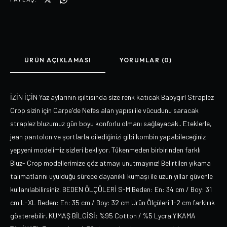
ÜRÜN AÇIKLAMASI
YORUMLAR (0)
İZİN İÇİN Yaz aylarının ışıltısında size renk katıcak Babygırl Straplez
Crop sizin için Carpe'de Nefes alan yapısı ile vücudunu saracak
straplez bluzumuz gün boyu konforlu olmanı sağlayacak.. Eteklerle,
jean pantolon ve şortlarla dilediğinizi gibi kombin yapabileceğiniz
yepyeni modelimiz sizleri bekliyor. Tükenmeden birbirinden farklı
Bluz- Crop modellerimize göz atmayı unutmayınız! Belirtilen yıkama
talımatlarını uyulduğu sürece dayanıklı kumaşı ile uzun yıllar güvenle
kullanılabilirsiniz. BEDEN ÖLÇÜLERİ S-M Beden: En: 34 cm / Boy: 31
cm L-XL Beden: En: 35 cm / Boy: 32 cm Ürün Ölçüleri 1-2 cm farklılık
gösterebilir. KUMAŞ BİLGİSİ: %95 Cotton / %5 Lycra YIKAMA