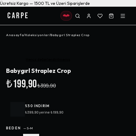
Ücretsiz Kargo — 1500 TL ve Üzeri Siparişlerde
CARPE
Anasayfa
/
Koleksiyonlar
/
Babygırl Straplez Crop
-%
50
Henüz değerlendirilmemiş
Babygırl Straplez Crop
₺199,90
₺399,90
%
50
INDIRIM
₺399,90
yerine
₺199,90
BEDEN
—
S-M