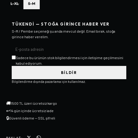
L-XL
S-M
TÜKENDI — STOĞA GIRINCE HABER VER
S-M / Pembe
seçeneği şu anda mevcut değil. Email bırak, stoğa
girince haber verelim.
Sadece bu ürünün stok bilgilendirmesi için iletişime geçilmesini
kabul ediyorum.
BILDIR
Bilgilendirme dışında pazarlama için kullanılmaz.
🚚
1500 TL üzeri ücretsiz kargo
↩
14 gün içinde ücretsiz iade
🔒
Güvenli ödeme — SSL şifreli
PAYLAŞ: