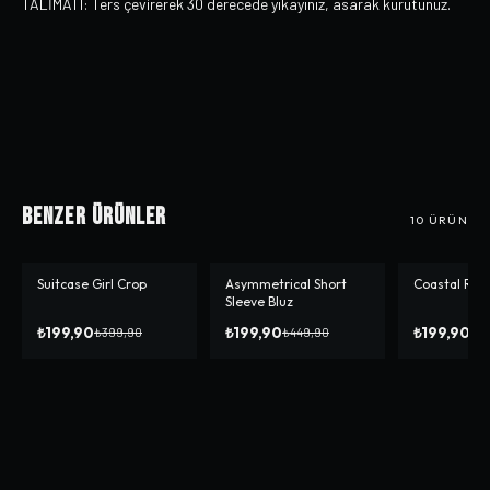
TALİMATI: Ters çevirerek 30 derecede yıkayınız, asarak kurutunuz.
Benzer Ürünler
10
ÜRÜN
Suitcase Girl Crop
Asymmetrical Short
Coastal Reg
-%
50
-%
56
-%
50
Sleeve Bluz
₺199,90
₺199,90
₺199,90
₺399,90
₺449,90
₺3