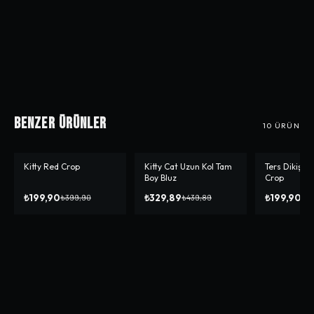
Benzer Ürünler
10
ÜRÜN
Kitty Red Crop
Kitty Cat Uzun Kol Tam
Ters Dikiş T
-%
50
-%
25
-%
50
Boy Bluz
Crop
₺199,90
₺329,89
₺199,90
₺399,90
₺439,89
₺3