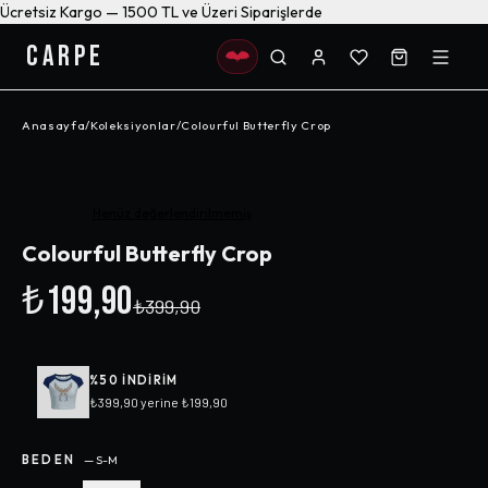
Ücretsiz Kargo — 1500 TL ve Üzeri Siparişlerde
CARPE
Anasayfa
/
Koleksiyonlar
/
Colourful Butterfly Crop
-%
50
Henüz değerlendirilmemiş
Colourful Butterfly Crop
₺199,90
₺399,90
%
50
INDIRIM
₺399,90
yerine
₺199,90
BEDEN
—
S-M