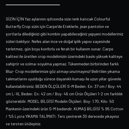
SİZİN İÇİN Yaz aylarının ışıltısında size renk katıcak Colourful
Butterfly Crop sizin için Carpe'de Eteklerle, jean pantolon ve
şortlarla dilediğinizi gibi kombin yapabileceğiniz yepyeni modellerimiz
sizleri bekliyor. Nefes alan ince ve doğal iplik yapısı sayesinde
terletmez, gün boyu konforlu ve ferah bir kullanım sunar. Carpe
kalitesi ile üretilen crop modelimizin üzerindeki baskı yüksek kaliteye
sahiptir ve solma-soyulma yapmaz. Tükenmeden birbirinden farklı
Bluz- Crop modellerimize göz atmayı unutmayınız! Belirtilen yıkama
talımatlarını uyulduğu sürece dayanıklı kumaşı ile uzun yıllar güvenle
kullanılabilirsiniz. BEDEN ÖLÇÜLERİ S-M Beden: En: 37 cm / Boy: 44
cm L-XL Beden: En: 42 cm / Boy: 46 cm Ürün Ölçüleri 1-2 cm farklılık
gösterebilir. MODEL BİLGİSİ Modelin Ölçüleri: Boy: 1.70, Kilo: 50
Mankenin üzerindeki ürün S-M bedendir. KUMAŞ BİLGİSİ % 95 Cotton
/ %5 Lycra YIKAMA TALİMATI: Ters çevirerek 30 derecede yıkayınız
ve tersten ütüleyiniz.