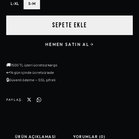
L-XL
S-M
SEPETE EKLE
HEMEN SATIN AL
🚚
1500 TL üzeri ücretsiz kargo
↩
14 gün içinde ücretsiz iade
🔒
Güvenli ödeme — SSL şifreli
PAYLAŞ:
ÜRÜN AÇIKLAMASI
YORUMLAR (0)