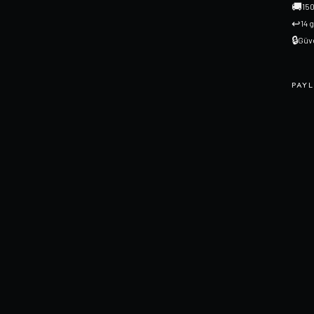
🚚
150
↩
14 
🔒
Güve
PAYL