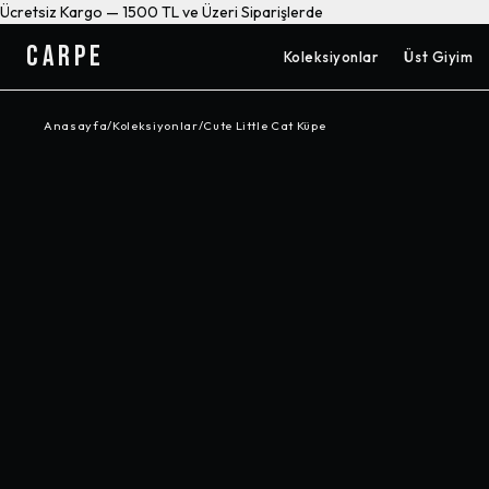
Ücretsiz Kargo — 1500 TL ve Üzeri Siparişlerde
CARPE
Koleksiyonlar
Üst Giyim
Anasayfa
/
Koleksiyonlar
/
Cute Little Cat Küpe