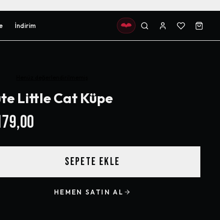
e
İndirim
Henüz değerlendirilmemiş
te Little Cat Küpe
79,00
SEPETE EKLE
HEMEN SATIN AL