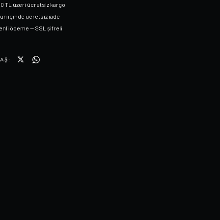
0 TL üzeri ücretsiz kargo
gün içinde ücretsiz iade
nli ödeme — SSL şifreli
AŞ: