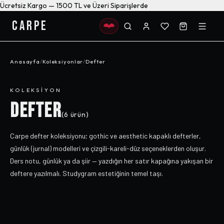
Ücretsiz Kargo — 1500 TL ve Üzeri Siparişlerde
CARPE
Anasayfa
/
Koleksiyonlar
/
Defter
KOLEKSIYON
DEFTER
(
6
ürün)
Carpe defter koleksiyonu; gothic ve aesthetic kapaklı defterler,
günlük (jurnal) modelleri ve çizgili-kareli-düz seçeneklerden oluşur.
Ders notu, günlük ya da şiir — yazdığın her satır kapağına yakışan bir
deftere yazılmalı. Studygram estetiğinin temel taşı.