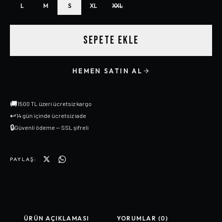
L
M
S
XL
XXL
SEPETE EKLE
HEMEN SATIN AL
🚚
1500 TL üzeri ücretsiz kargo
↩
14 gün içinde ücretsiz iade
🔒
Güvenli ödeme — SSL şifreli
PAYLAŞ:
ÜRÜN AÇIKLAMASI
YORUMLAR (0)