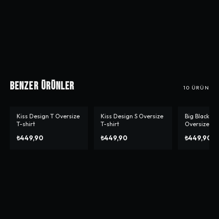
Benzer Ürünler
10
ÜRÜN
Kiss Design T Oversize
Kiss Design S Oversize
Big Black Sp
-%
10
T-shirt
T-shirt
Oversize T-s
₺449,90
₺449,90
₺449,90
₺4