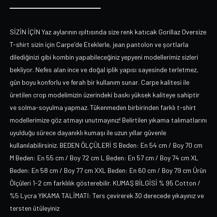
SİZİN İÇİN Yaz aylarının ışıltısında size renk katıcak Gorillaz Oversize
T-shirt sizin için Carpe'de Eteklerle, jean pantolon ve şortlarla
dilediğinizi gibi kombin yapabileceğiniz yepyeni modellerimiz sizleri
bekliyor. Nefes alan ince ve doğal iplik yapısı sayesinde terletmez,
gün boyu konforlu ve ferah bir kullanım sunar. Carpe kalitesi ile
üretilen crop modelimizin üzerindeki baskı yüksek kaliteye sahiptir
ve solma-soyulma yapmaz. Tükenmeden birbirinden farklı t-shirt
modellerimize göz atmayı unutmayınız! Belirtilen yıkama talımatlarını
uyulduğu sürece dayanıklı kumaşı ile uzun yıllar güvenle
kullanılabilirsiniz. BEDEN ÖLÇÜLERİ S Beden: En 54 cm / Boy 70 cm
M Beden: En 55 cm / Boy 72 cm L Beden: En 57 cm / Boy 74 cm XL
Beden: En 58 cm / Boy 77 cm XXL Beden: En 60 cm / Boy 79 cm Ürün
Ölçüleri 1-2 cm farklılık gösterebilir. KUMAŞ BİLGİSİ % 95 Cotton /
%5 Lycra YIKAMA TALİMATI: Ters çevirerek 30 derecede yıkayınız ve
tersten ütüleyiniz