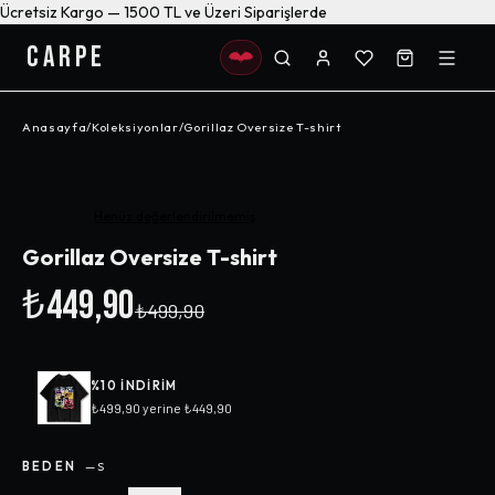
Ücretsiz Kargo — 1500 TL ve Üzeri Siparişlerde
CARPE
Anasayfa
/
Koleksiyonlar
/
Gorillaz Oversize T-shirt
-%
10
Henüz değerlendirilmemiş
Gorillaz Oversize T-shirt
₺449,90
₺499,90
%
10
INDIRIM
₺499,90
yerine
₺449,90
BEDEN
—
S