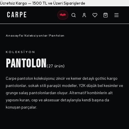
Ücretsiz Kargo — 1500 TL ve Üzeri Siparişlerde
CARPE
Anasayfa
/
Koleksiyonlar
/
Pantolon
KOLEKSIYON
PANTOLON
(
27
ürün)
Carpe pantolon koleksiyonu; zincir ve kemer detaylı gothic kargo
pantolonlar, sokak stili paraşüt modeller, Y2K düşük bel kesimler ve
grunge salaş pantolonlardan oluşur. Alternatif kombinlerin alt
yapısını kuran, cep ve aksesuar detaylarıyla kendi başına da
konuşan parçalar.