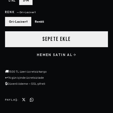
L-XL
S-M
RENK
—
Gri-Lacivert
Gri-Lacivert
Renkli
SEPETE EKLE
HEMEN SATIN AL
🚚
1500 TL üzeri ücretsiz kargo
↩
14 gün içinde ücretsiz iade
🔒
Güvenli ödeme — SSL şifreli
PAYLAŞ: