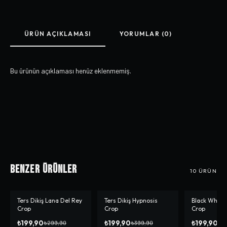
ÜRÜN AÇIKLAMASI
YORUMLAR (0)
Bu ürünün açıklaması henüz eklenmemiş.
Benzer Ürünler
10
ÜRÜN
Ters Dikiş Lana Del Rey
Ters Dikiş Hypnosis
Black White 
-%
33
-%
50
-%
50
Crop
Crop
Crop
₺199,90
₺199,90
₺199,90
₺299,90
₺399,90
₺3