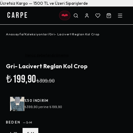
Ücretsiz Kargo — 1500 TL ve Üzeri Siparişlerde
CARPE
Anasayfa
/
Koleksiyonlar
/
Gri- Lacivert Reglan Kol Crop
-%
50
Henüz değerlendirilmemiş
Gri- Lacivert Reglan Kol Crop
₺199,90
₺399,90
%
50
INDIRIM
₺399,90
yerine
₺199,90
BEDEN
—
S-M