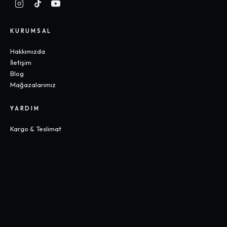
KURUMSAL
Hakkımızda
İletişim
Blog
Mağazalarımız
YARDIM
Kargo & Teslimat
İade & Değişim
Sık Sorulan Sorular
Beden Rehberi
KOLEKSIYONLAR
Gothic
Y2K