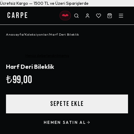
Ücretsiz Kargo — 1500 TL ve Üzeri Siparişlerde
CARPE
Anasayfa
/
Koleksiyonlar
/
Harf Deri Bileklik
Henüz değerlendirilmemiş
Harf Deri Bileklik
₺99,00
SEPETE EKLE
HEMEN SATIN AL