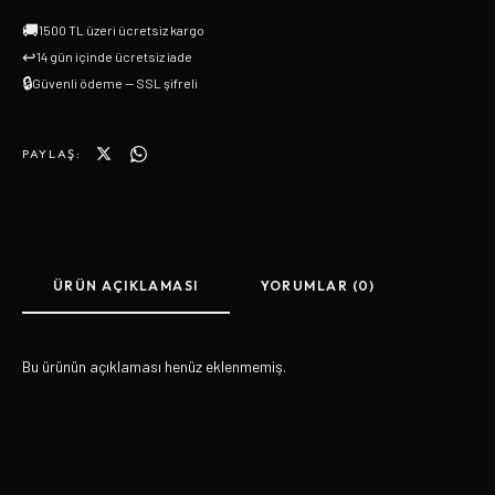
🚚
1500 TL üzeri ücretsiz kargo
↩
14 gün içinde ücretsiz iade
🔒
Güvenli ödeme — SSL şifreli
PAYLAŞ:
ÜRÜN AÇIKLAMASI
YORUMLAR (0)
Bu ürünün açıklaması henüz eklenmemiş.