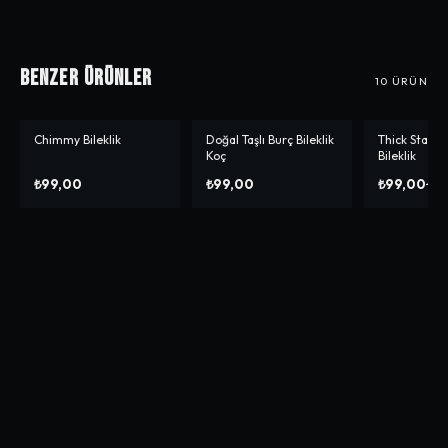
Benzer Ürünler
10
ÜRÜN
Chimmy Bileklik
Doğal Taşlı Burç Bileklik
Thick Stars 
-%
60
Koç
Bileklik
₺99,00
₺99,00
₺99,00
₺24