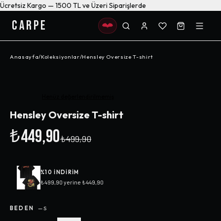
Ücretsiz Kargo — 1500 TL ve Üzeri Siparişlerde
CARPE
Anasayfa
/
Koleksiyonlar
/
Hensley Oversize T-shirt
-%
10
Henüz değerlendirilmemiş
Hensley Oversize T-shirt
₺449,90
₺499,90
%
10
INDIRIM
₺499,90
yerine
₺449,90
BEDEN
—
S