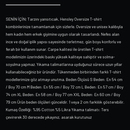
SENİN İÇİN; Tarzını yansıtıcak, Hensley Oversize T-shirt
kombinlerinize tamamlamak için sizlerle. Oversize ve unisex kalıbıyla
hem kadın hem erkek giyimine uygun olarak tasarlandı. Nefes alan
ince ve doğal iplik yapısı sayesinde terletmez, gün boyu konforlu ve
ferah bir kullanım sunar. Carpe kalitesi ile üretilen T-shirt
modelimizin üzerindeki baskı yüksek kaliteye sahiptir ve solma-
soyulma yapmaz. Yıkama talimatlarına uyduğunuz sürece uzun yıllar
kullanabileceğiniz bir üründür. Tükenmeden birbirinden farklı T-shirt
modellerimize göz atmayı unutma. Beden Ölçüsü S Beden: En 54 cm
/ Boy 70 cm M Beden: En 55 cm / Boy 72 cm L Beden: En 57 cm / Boy
74 cm XL Beden: En 58 cm / Boy 77 cm XXL Beden: En 60 cm / Boy
79 cm Ürün beden ölçüleri günceldir. 1 veya 2 cm farklılık gösterebilir.
Kumaş Özelliği: %95 Cotton %5 Likra Yıkama talimatı: Ters
çevirerek 30 derecede yıkayınız, asarak kurutunuz