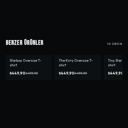
Benzer Ürünler
10
ÜRÜN
Starboy Oversize T-
The Kirry Oversize T-
Tiny Star Ov
-%
10
-%
10
-%
10
shirt
shirt
shirt
₺449,90
₺449,90
₺449,90
₺499,90
₺499,90
₺4