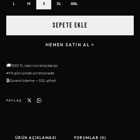
L
M
S
XL
XXL
SEPETE EKLE
HEMEN SATIN AL
🚚
1500 TL üzeri ücretsiz kargo
↩
14 gün içinde ücretsiz iade
🔒
Güvenli ödeme — SSL şifreli
PAYLAŞ:
ÜRÜN AÇIKLAMASI
YORUMLAR (0)