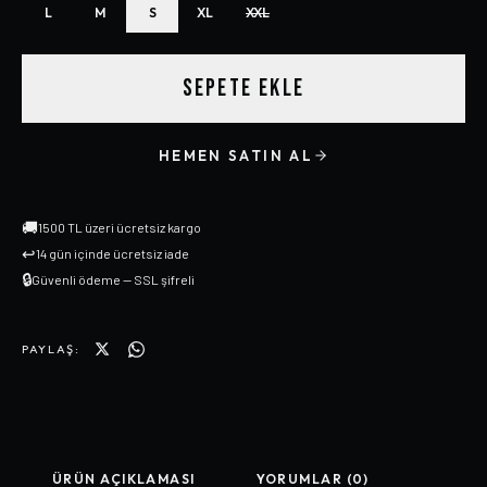
L
M
S
XL
XXL
SEPETE EKLE
HEMEN SATIN AL
🚚
1500 TL üzeri ücretsiz kargo
↩
14 gün içinde ücretsiz iade
🔒
Güvenli ödeme — SSL şifreli
PAYLAŞ:
ÜRÜN AÇIKLAMASI
YORUMLAR (0)