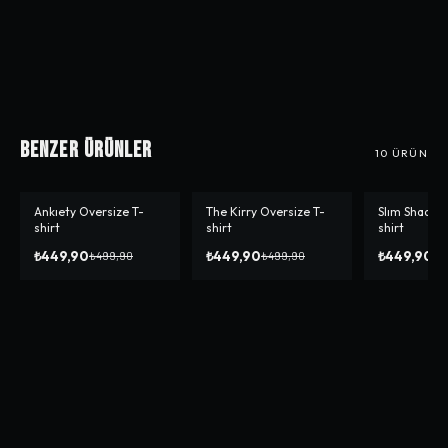
Benzer Ürünler
10
ÜRÜN
Ankıety Oversize T-
The Kirry Oversize T-
Slım Shady O
-%
10
-%
10
-%
10
shirt
shirt
shirt
₺449,90
₺449,90
₺449,90
₺499,90
₺499,90
₺4