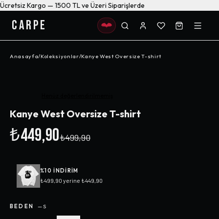
Ücretsiz Kargo — 1500 TL ve Üzeri Siparişlerde
CARPE
Anasayfa
/
Koleksiyonlar
/
Kanye West Oversize T-shirt
-%
10
Henüz değerlendirilmemiş
Kanye West Oversize T-shirt
₺449,90
₺499,90
%
10
INDIRIM
₺499,90
yerine
₺449,90
BEDEN
—
S