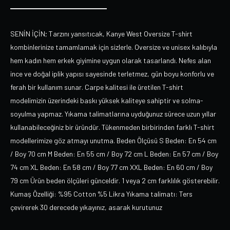
SENİN İÇİN; Tarzını yansıtıcak, Kanye West Oversize T-shirt
kombinlerinize tamamlamak için sizlerle. Oversize ve unisex kalıbıyla
hem kadın hem erkek giyimine uygun olarak tasarlandı. Nefes alan
ince ve doğal iplik yapısı sayesinde terletmez, gün boyu konforlu ve
ferah bir kullanım sunar. Carpe kalitesi ile üretilen T-shirt
modelimizin üzerindeki baskı yüksek kaliteye sahiptir ve solma-
soyulma yapmaz. Yıkama talimatlarına uyduğunuz sürece uzun yıllar
kullanabileceğiniz bir üründür. Tükenmeden birbirinden farklı T-shirt
modellerimize göz atmayı unutma. Beden Ölçüsü S Beden: En 54 cm
/ Boy 70 cm M Beden: En 55 cm / Boy 72 cm L Beden: En 57 cm / Boy
74 cm XL Beden: En 58 cm / Boy 77 cm XXL Beden: En 60 cm / Boy
79 cm Ürün beden ölçüleri günceldir. 1 veya 2 cm farklılık gösterebilir.
Kumaş Özelliği: %95 Cotton %5 Likra Yıkama talimatı: Ters
çevirerek 30 derecede yıkayınız, asarak kurutunuz