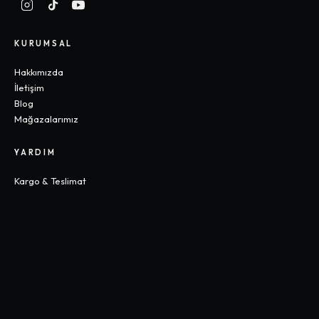
KURUMSAL
Hakkımızda
İletişim
Blog
Mağazalarımız
YARDIM
Kargo & Teslimat
İade & Değişim
Sık Sorulan Sorular
Beden Rehberi
KOLEKSIYONLAR
Gothic
Y2K