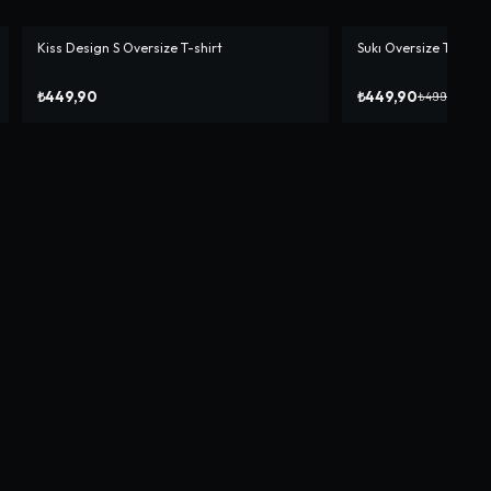
Kiss Design S Oversize T-shirt
Sukı Oversize T-shirt
-%
10
₺449,90
₺449,90
₺499,90