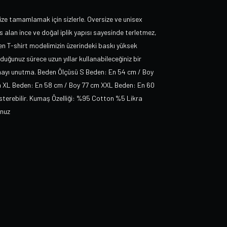
ize tamamlamak için sizlerle. Oversize ve unisex
 alan ince ve doğal iplik yapısı sayesinde terletmez,
ilen T-shirt modelimizin üzerindeki baskı yüksek
ğunuz sürece uzun yıllar kullanabileceğiniz bir
tmayı unutma. Beden Ölçüsü S Beden: En 54 cm / Boy
m XL Beden: En 58 cm / Boy 77 cm XXL Beden: En 60
österebilir. Kumaş Özelliği: %95 Cotton %5 Likra
unuz