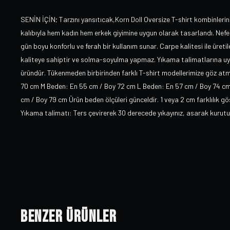
SENİN İÇİN; Tarzını yansıtıcak,Korn Doll Oversize T-shirt kombinlerin
kalıbıyla hem kadın hem erkek giyimine uygun olarak tasarlandı. Nefes
gün boyu konforlu ve ferah bir kullanım sunar. Carpe kalitesi ile üret
kaliteye sahiptir ve solma-soyulma yapmaz. Yıkama talimatlarına uydu
üründür. Tükenmeden birbirinden farklı T-shirt modellerimize göz a
70 cm M Beden: En 55 cm / Boy 72 cm L Beden: En 57 cm / Boy 74 c
cm / Boy 79 cm Ürün beden ölçüleri günceldir. 1 veya 2 cm farklılık g
Yıkama talimatı: Ters çevirerek 30 derecede yıkayınız, asarak kurut
Benzer Ürünler