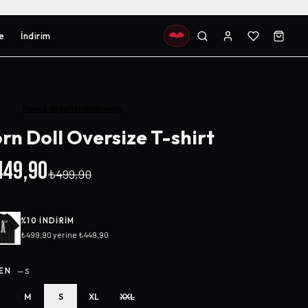
e
İndirim
Henüz değerlendirilmemiş
rn Doll Oversize T-shirt
49,90
₺499,90
%
10
INDIRIM
₺499,90
yerine
₺449,90
EN
—
S
M
S
XL
XXL