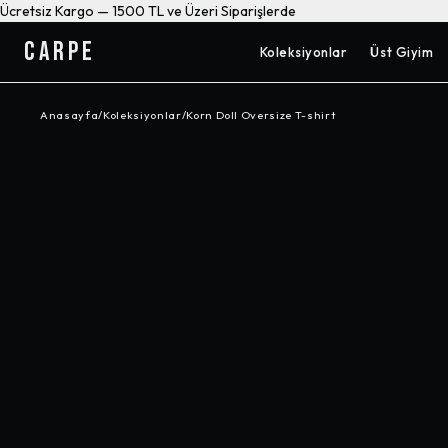
Ücretsiz Kargo — 1500 TL ve Üzeri Siparişlerde
CARPE
Koleksiyonlar
Üst Giyim
Anasayfa
/
Koleksiyonlar
/
Korn Doll Oversize T-shirt
-%
10