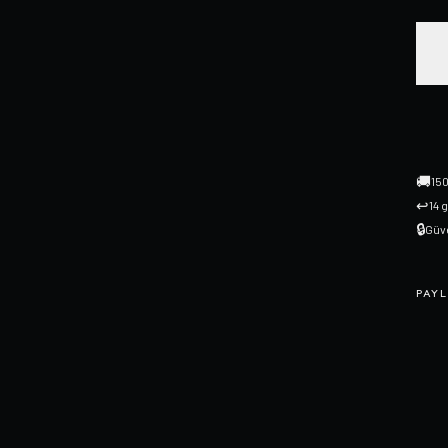
🚚
150
↩
14 
🔒
Güve
PAYL