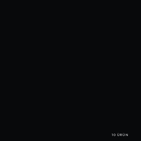
10
ÜRÜN