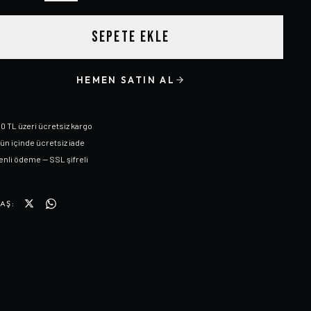
SEPETE EKLE
HEMEN SATIN AL
0 TL üzeri ücretsiz kargo
gün içinde ücretsiz iade
nli ödeme — SSL şifreli
AŞ: