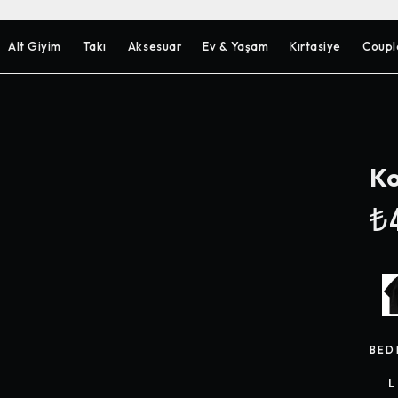
Alt Giyim
Takı
Aksesuar
Ev & Yaşam
Kırtasiye
Coupl
Ko
₺4
BED
L