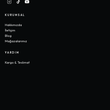
KURUMSAL
Hakkımızda
İletişim
Blog
Mağazalarımız
YARDIM
Kargo & Teslimat
İade & Değişim
Sık Sorulan Sorular
Beden Rehberi
KOLEKSIYONLAR
Gothic
Y2K