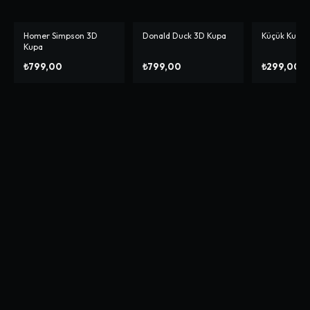
Homer Simpson 3D
Donald Duck 3D Kupa
Küçük Kuvar
Kupa
₺799,00
₺799,00
₺299,00