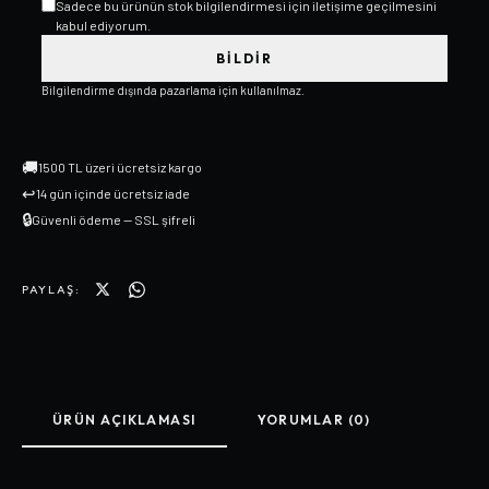
Sadece bu ürünün stok bilgilendirmesi için iletişime geçilmesini
kabul ediyorum.
BILDIR
Bilgilendirme dışında pazarlama için kullanılmaz.
🚚
1500 TL üzeri ücretsiz kargo
↩
14 gün içinde ücretsiz iade
🔒
Güvenli ödeme — SSL şifreli
PAYLAŞ:
ÜRÜN AÇIKLAMASI
YORUMLAR (0)