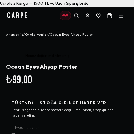
Ücretsiz Kargo — 1500 TL ve Üzeri Siparişlerde
CARPE
Anasayfa
/
Koleksiyonlar
/
Ocean Eyes Ahşap Poster
Henüz değerlendirilmemiş
Ocean Eyes Ahşap Poster
₺99,00
TÜKENDI — STOĞA GIRINCE HABER VER
Renkli
seçeneği şu anda mevcut değil. Email bırak, stoğa girince
haber verelim.