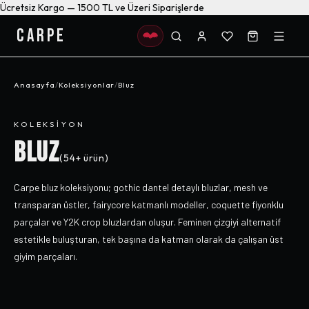
Ücretsiz Kargo — 1500 TL ve Üzeri Siparişlerde
CARPE
Anasayfa
/
Koleksiyonlar
/
Bluz
KOLEKSIYON
BLUZ
(
54+
ürün)
Carpe bluz koleksiyonu; gothic dantel detaylı bluzlar, mesh ve
transparan üstler, fairycore katmanlı modeller, coquette fiyonklu
parçalar ve Y2K crop bluzlardan oluşur. Feminen çizgiyi alternatif
estetikle buluşturan, tek başına da katman olarak da çalışan üst
giyim parçaları.