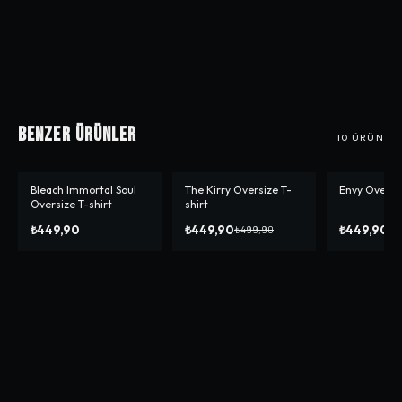
Benzer Ürünler
10
ÜRÜN
Bleach Immortal Soul
The Kirry Oversize T-
Envy Oversiz
-%
10
-%
10
Oversize T-shirt
shirt
₺449,90
₺449,90
₺449,90
₺499,90
₺4