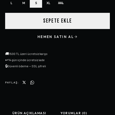
L
M
S
XL
XXL
SEPETE EKLE
HEMEN SATIN AL
🚚
1500 TL üzeri ücretsiz kargo
↩
14 gün içinde ücretsiz iade
🔒
Güvenli ödeme — SSL şifreli
PAYLAŞ:
ÜRÜN AÇIKLAMASI
YORUMLAR (0)