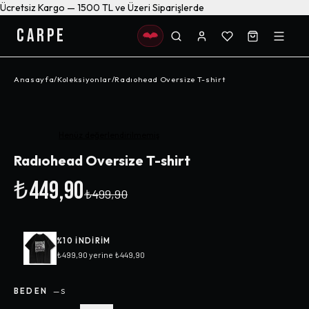
Ücretsiz Kargo — 1500 TL ve Üzeri Siparişlerde
CARPE
Anasayfa
/
Koleksiyonlar
/
Radıohead Oversize T-shirt
-%
10
Henüz değerlendirilmemiş
Radıohead Oversize T-shirt
₺449,90
₺499,90
%
10
INDIRIM
₺499,90
yerine
₺449,90
BEDEN
—
S