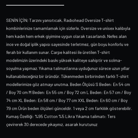
SENİN İÇİN; Tarzını yansıtıcak, Radıohead Oversize T-shirt
kombinlerinize tamamlamak için sizlerle. Oversize ve unisex kalıbıyla
hem kadın hem erkek giyimine uygun olarak tasarlandı. Nefes alan
ince ve doğal iplik yapısı sayesinde terletmez, gün boyu konforlu ve
ferah bir kullanım sunar. Carpe kalitesi ile üretilen T-shirt
modelimizin üzerindeki baskı yüksek kaliteye sahiptir ve solma-
soyulma yapmaz. Yıkama talimatlarına uyduğunuz sürece uzun yıllar
kullanabileceğiniz bir üründür. Tükenmeden birbirinden farklı T-shirt
modellerimize göz atmayı unutma. Beden Ölçüsü S Beden: En 54 cm
/ Boy 70 cm M Beden: En 55 cm / Boy 72 cm L Beden: En 57 cm / Boy
74 cm XL Beden: En 58 cm / Boy 77 cm XXL Beden: En 60 cm / Boy
79 cm Ürün beden ölçüleri günceldir. 1 veya 2 cm farklılık gösterebilir.
Kumaş Özelliği: %95 Cotton %5 Likra Yıkama talimatı: Ters
çevirerek 30 derecede yıkayınız, asarak kurutunuz