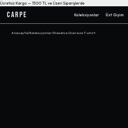
Ücretsiz Kargo — 1500 TL ve Üzeri Siparişlerde
CARPE
Koleksiyonlar
Üst Giyim
Anasayfa
/
Koleksiyonlar
/
Slowdive Oversize T-shirt