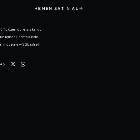
HEMEN SATIN AL
0 TL üzeri ücretsiz kargo
gün içinde ücretsiz iade
nli ödeme — SSL şifreli
AŞ: