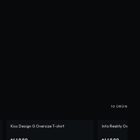
10
ÜRÜN
Kiss Design G Oversize T-shirt
Into Realıty Oversize 
₺449,90
₺449,90