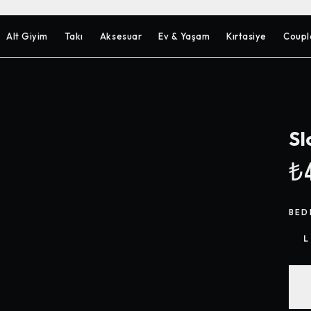
Alt Giyim
Takı
Aksesuar
Ev & Yaşam
Kırtasiye
Coupl
Sl
₺4
BED
L