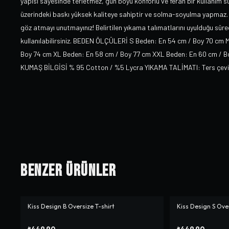
yapısı sayesinde terletmez, gün boyu konforlu ve ferah bir kullanım su
üzerindeki baskı yüksek kaliteye sahiptir ve solma-soyulma yapmaz. 
göz atmayı unutmayınız! Belirtilen yıkama talımatlarını uyulduğu sürec
kullanılabilirsiniz. BEDEN ÖLÇÜLERİ S Beden: En 54 cm / Boy 70 cm 
Boy 74 cm XL Beden: En 58 cm / Boy 77 cm XXL Beden: En 60 cm / Boy 7
KUMAŞ BİLGİSİ % 95 Cotton / %5 Lycra YIKAMA TALİMATI: Ters çevirer
Benzer Ürünler
Kiss Design B Oversize T-shirt
Kiss Design S Over
₺449,90
₺449,90