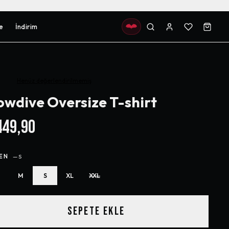
e
İndirim
Henüz değerlendirilmemiş
owdive Oversize T-shirt
49,90
EN
—
S
M
S
XL
XXL
SEPETE EKLE