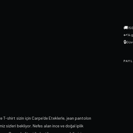
🚚
150
↩
14 
🔒
Güve
PAYL
e T-shirt sizin için Carpe'de Eteklerle, jean pantolon
iz sizleri bekliyor. Nefes alan ince ve doğal iplik