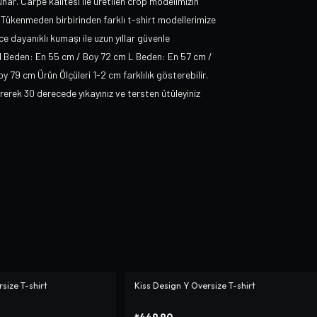
nar. Carpe kalitesi ile üretilen crop modelimizin
Tükenmeden birbirinden farklı t-shirt modellerimize
e dayanıklı kumaşı ile uzun yıllar güvenle
M Beden: En 55 cm / Boy 72 cm L Beden: En 57 cm /
9 cm Ürün Ölçüleri 1-2 cm farklılık gösterebilir.
ek 30 derecede yıkayınız ve tersten ütüleyiniz
size T-shirt
Kiss Design Y Oversize T-shirt
₺449,90