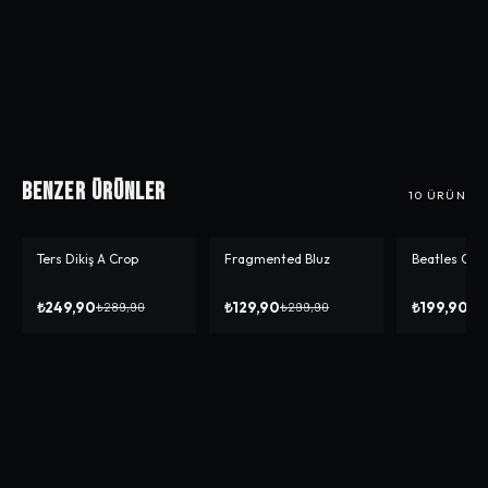
Benzer Ürünler
10
ÜRÜN
Ters Dikiş A Crop
Fragmented Bluz
Beatles Cro
-%
14
-%
57
-%
50
₺249,90
₺129,90
₺199,90
₺289,90
₺299,90
₺3