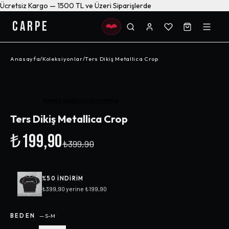
Ücretsiz Kargo — 1500 TL ve Üzeri Siparişlerde
CARPE
Anasayfa
/
Koleksiyonlar
/
Ters Dikiş Metallica Crop
-%
50
Henüz değerlendirilmemiş
Ters Dikiş Metallica Crop
₺199,90
₺399,90
%
50
INDIRIM
₺399,90
yerine
₺199,90
BEDEN
—
S-M