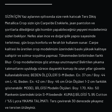
SİZİN İÇİN Yaz aylarının ışıltısında size renk katıcak Ters Dikiş
Metallica Crop sizin için Carpe'de Eteklerle, jean pantolon ve
şortlarla dilediğinizi gibi kombin yapabileceğiniz yepyeni modellerimiz
sizleri bekliyor. Nefes alan ince ve doğal iplik yapısı sayesinde
terletmez, gün boyu konforlu ve ferah bir kullanım sunar. Carpe
kalitesi ile üretilen crop modelimizin üzerindeki baskı yüksek kaliteye
sahiptir ve solma-soyulma yapmaz. Tükenmeden birbirinden farklı
Bluz- Crop modellerimize göz atmayı unutmayınız! Belirtilen yıkama
talımatlarını uyulduğu sürece dayanıklı kumaşı ile uzun yıllar güvenle
kullanılabilirsiniz. BEDEN ÖLÇÜLERİ S-M Beden: En: 37 cm / Boy: 44
cm L-XL Beden: En: 42 cm / Boy: 46 cm Ürün Ölçüleri 1-2 cm farklılık
gösterebilir. MODEL BİLGİSİ Modelin Ölçüleri: Boy: 1.70, Kilo: 50
Mankenin üzerindeki ürün S-M bedendir. KUMAŞ BİLGİSİ % 95 Cotton
/ %5 Lycra YIKAMA TALİMATI: Ters çevirerek 30 derecede yıkayınız
ve tersten ütüleyiniz.