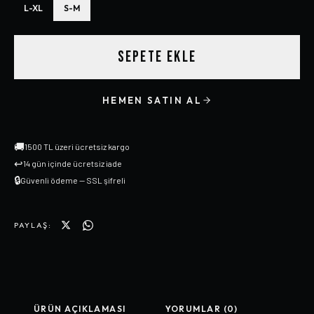
L-XL
S-M
SEPETE EKLE
HEMEN SATIN AL
🚚
1500 TL üzeri ücretsiz kargo
↩
14 gün içinde ücretsiz iade
🔒
Güvenli ödeme — SSL şifreli
PAYLAŞ:
ÜRÜN AÇIKLAMASI
YORUMLAR (0)