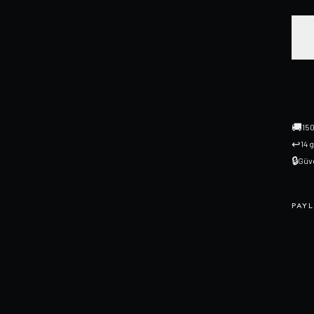
🚚
150
↩
14 
🔒
Güve
PAYL