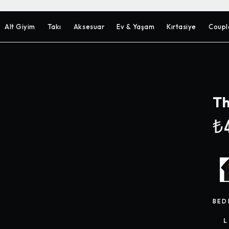
Alt Giyim
Takı
Aksesuar
Ev & Yaşam
Kırtasiye
Coupl
Th
₺4
BED
L