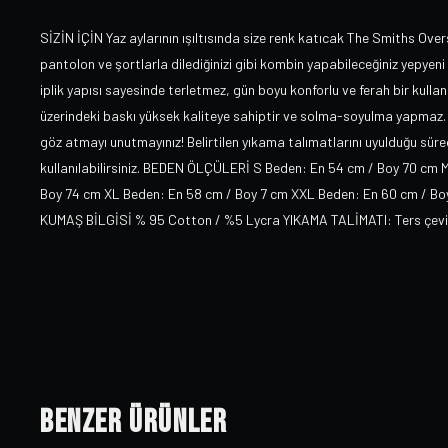
SİZİN İÇİN Yaz aylarının ışıltısında size renk katıcak The Smiths Overs
pantolon ve şortlarla dilediğinizi gibi kombin yapabileceğiniz yepyeni 
iplik yapısı sayesinde terletmez, gün boyu konforlu ve ferah bir kullan
üzerindeki baskı yüksek kaliteye sahiptir ve solma-soyulma yapmaz. 
göz atmayı unutmayınız! Belirtilen yıkama talımatlarını uyulduğu sürec
kullanılabilirsiniz. BEDEN ÖLÇÜLERİ S Beden: En 54 cm / Boy 70 cm 
Boy 74 cm XL Beden: En 58 cm / Boy 7 cm XXL Beden: En 60 cm / Boy 79
KUMAŞ BİLGİSİ % 95 Cotton / %5 Lycra YIKAMA TALİMATI: Ters çevirer
Benzer Ürünler