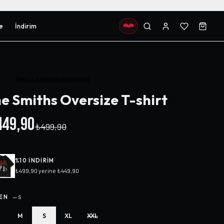
e
İndirim
Henüz değerlendirilmemiş
e Smiths Oversize T-shirt
49,90
₺499,90
%
10
INDIRIM
₺499,90
yerine
₺449,90
EN
—
S
M
S
XL
XXL