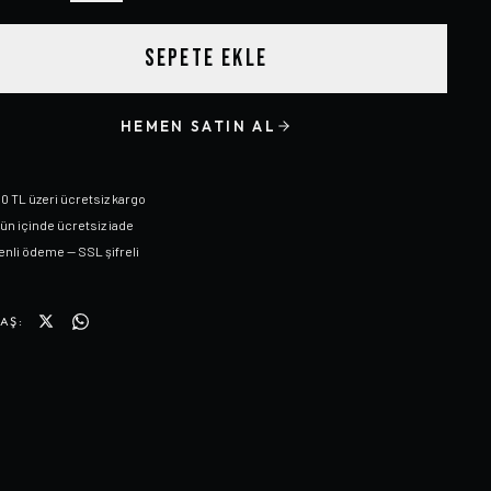
SEPETE EKLE
HEMEN SATIN AL
0 TL üzeri ücretsiz kargo
gün içinde ücretsiz iade
nli ödeme — SSL şifreli
AŞ: