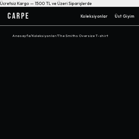
Ücretsiz Kargo — 1500 TL ve Üzeri Siparişlerde
CARPE
Koleksiyonlar
Üst Giyim
Anasayfa
/
Koleksiyonlar
/
The Smiths Oversize T-shirt
-%
10