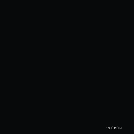
10
ÜRÜN