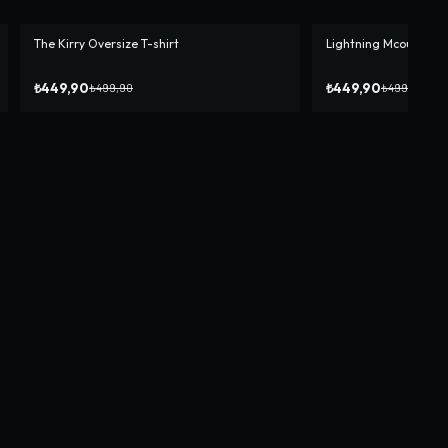
The Kirry Oversize T-shirt
Lightning Mcoueen Ov
-%
10
-%
10
₺449,90
₺449,90
₺499,90
₺499,90