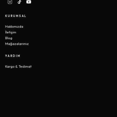
KURUMSAL
Hakkımızda
İletişim
Blog
Mağazalarımız
YARDIM
Kargo & Teslimat
İade & Değişim
Sık Sorulan Sorular
Beden Rehberi
KOLEKSIYONLAR
Gothic
Y2K