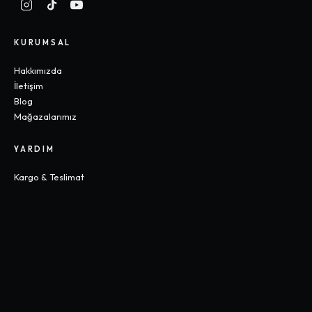
KURUMSAL
Hakkımızda
İletişim
Blog
Mağazalarımız
YARDIM
Kargo & Teslimat
İade & Değişim
Sık Sorulan Sorular
Beden Rehberi
KOLEKSIYONLAR
Gothic
Y2K