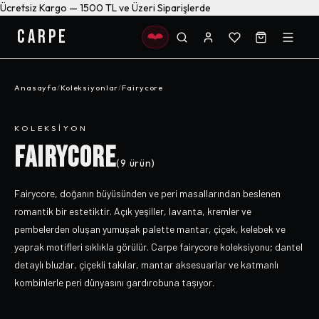
Ücretsiz Kargo — 1500 TL ve Üzeri Siparişlerde
CARPE
Anasayfa
/
Koleksiyonlar
/
Fairycore
KOLEKSIYON
FAIRYCORE
(
9
ürün)
Fairycore, doğanın büyüsünden ve peri masallarından beslenen
romantik bir estetiktir. Açık yeşiller, lavanta, kremler ve
pembelerden oluşan yumuşak palette mantar, çiçek, kelebek ve
yaprak motifleri sıklıkla görülür. Carpe fairycore koleksiyonu; dantel
detaylı bluzlar, çiçekli takılar, mantar aksesuarlar ve katmanlı
kombinlerle peri dünyasını gardırobuna taşıyor.