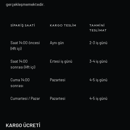
gerçekleşmemektedir.
SIPARIŞ SAATI
KARGO TESLIM
TAHMINI
TESLIMAT
Saat 14:00 öncesi
Aynı gün
2-3 iş günü
(Hft içi)
Saat 14:00
Ertesi iş günü
3-4 iş günü
sonrası (Hft içi)
Cuma 14:00
Pazartesi
4-5 iş günü
sonrası
Cumartesi / Pazar
Pazartesi
4-5 iş günü
KARGO ÜCRETİ