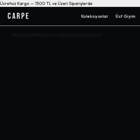
Ücretsiz Kargo — 1500 TL ve Üzeri Siparişlerde
CARPE
Koleksiyonlar
Üst Giyim