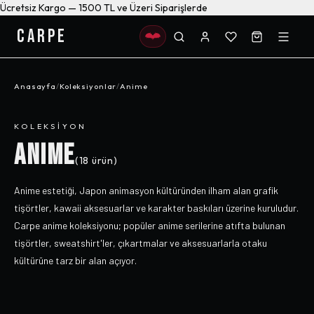
Ücretsiz Kargo — 1500 TL ve Üzeri Siparişlerde
CARPE
Anasayfa
/
Koleksiyonlar
/
Anime
KOLEKSIYON
ANIME
(
18
ürün)
Anime estetiği, Japon animasyon kültüründen ilham alan grafik
tişörtler, kawaii aksesuarlar ve karakter baskıları üzerine kuruludur.
Carpe anime koleksiyonu; popüler anime serilerine atıfta bulunan
tişörtler, sweatshirt'ler, çıkartmalar ve aksesuarlarla otaku
kültürüne tarz bir alan açıyor.