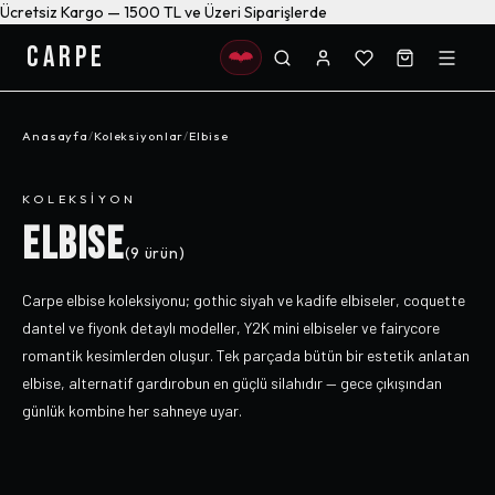
Ücretsiz Kargo — 1500 TL ve Üzeri Siparişlerde
CARPE
Anasayfa
/
Koleksiyonlar
/
Elbise
KOLEKSIYON
ELBISE
(
9
ürün)
Carpe elbise koleksiyonu; gothic siyah ve kadife elbiseler, coquette
dantel ve fiyonk detaylı modeller, Y2K mini elbiseler ve fairycore
romantik kesimlerden oluşur. Tek parçada bütün bir estetik anlatan
elbise, alternatif gardırobun en güçlü silahıdır — gece çıkışından
günlük kombine her sahneye uyar.