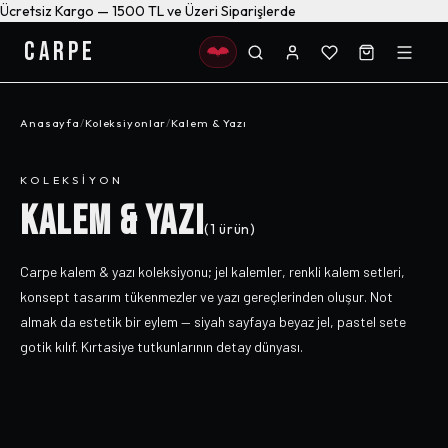
Ücretsiz Kargo — 1500 TL ve Üzeri Siparişlerde
CARPE
Anasayfa
/
Koleksiyonlar
/
Kalem & Yazı
KOLEKSIYON
KALEM & YAZI
(
1
ürün)
Carpe kalem & yazı koleksiyonu; jel kalemler, renkli kalem setleri,
konsept tasarım tükenmezler ve yazı gereçlerinden oluşur. Not
almak da estetik bir eylem — siyah sayfaya beyaz jel, pastel sete
gotik kılıf. Kırtasiye tutkunlarının detay dünyası.