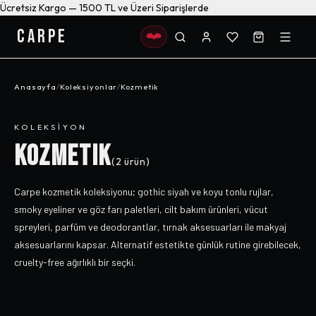
Ücretsiz Kargo — 1500 TL ve Üzeri Siparişlerde
CARPE
Anasayfa
/
Koleksiyonlar
/
Kozmetik
KOLEKSIYON
KOZMETIK
(
2
ürün)
Carpe kozmetik koleksiyonu; gothic siyah ve koyu tonlu rujlar,
smoky eyeliner ve göz farı paletleri, cilt bakım ürünleri, vücut
spreyleri, parfüm ve deodorantlar, tırnak aksesuarları ile makyaj
aksesuarlarını kapsar. Alternatif estetikte günlük rutine girebilecek,
cruelty-free ağırlıklı bir seçki.